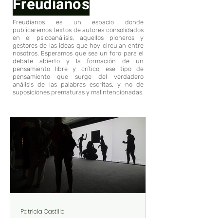
Freudianos
Freudianos
es un espacio donde
publicaremos textos de autores consolidados
en el psicoanálisis, aquellos pioneros y
gestores de las ideas que hoy circulan entre
nosotros. Esperamos que sea un foro para el
debate abierto y la formación de un
pensamiento libre y crítico, ese tipo de
pensamiento que surge del verdadero
análisis de las palabras escritas, y no de
suposiciones prematuras y malintencionadas.
Patricia Castillo