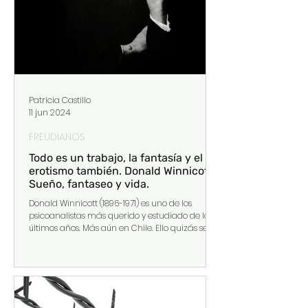
Patricia Castillo
11 jun 2024
FREUDIANOS
Todo es un trabajo, la fantasía y el
erotismo también. Donald Winnicott:
Sueño, fantaseo y vida.
Donald Winnicott (1896-1971) es uno de los
psicoanalistas más querido y estudiado de los
últimos años. Más aún en Chile. Ello quizás se
deba