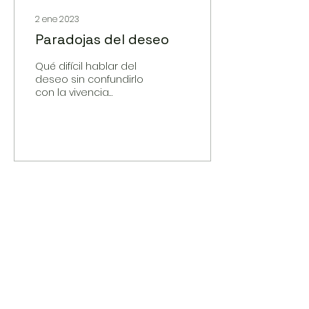
2 ene 2023
Paradojas del deseo
Qué difícil hablar del
deseo sin confundirlo
con la vivencia
subjetiva de las ganas.
De modo casi
imperceptible, la idea
del sujeto