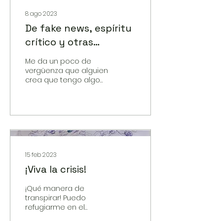
8 ago 2023
De fake news, espíritu
crítico y otras
obviedades
Me da un poco de
vergüenza que alguien
crea que tengo algo
nuevo que decir en un
tema que ha ocupado
a filósofos
15 feb 2023
¡Viva la crisis!
¡Qué manera de
transpirar! Puedo
refugiarme en el
consuelo de tontos y