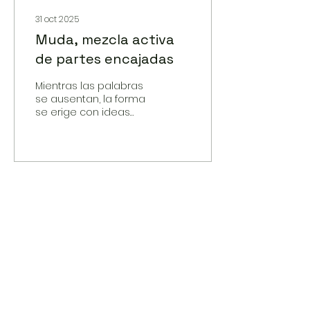
31 oct 2025
Muda, mezcla activa
de partes encajadas
Mientras las palabras
se ausentan, la forma
se erige con ideas
propias. Esa propiedad
puede ser entendida
en gran medida como
la razón de ser de
estas esculturas. En
otras palabras; lo
dicho, que suele
expresarse en la
palabra, equivale a lo
visto, que suele
manifestarse en la
forma.