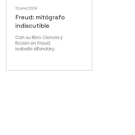
23 ene 2024
Freud: mitógrafo
indiscutible
Con su libro Ciencia y
ficción en Freud,
Isabelle Alfandary
retoma el proyecto
freudiano de fundar
una ciencia del
inconsciente