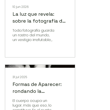
10 jun 2026
La luz que revela:
sobre la fotografía de
Julia Margaret
Toda fotografía guarda
Cameron
un rastro del mundo,
un vestigio irrefutable,
una cierta forma de
evidencia, una prueba
de verdad que
anuncia que lo que
vemos sí estuvo ahí, “la
fotografía dice
siempre: eso-ha-sido”.
Lo que se ofrece es un
31 jul 2025
instante absoluto, una
Formas de Aparecer:
inamovilidad viviente,
rondando la
“como la escritura
definitiva de un Haikú”
fotografía de
que busca capturar la
El cuerpo ocupa un
Francesca Woodman
esencia de un instante
lugar, más que eso, lo
en apenas diecisiete
constituye. Es el punto