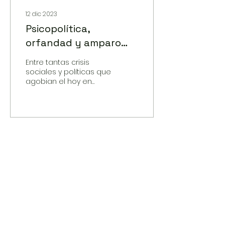
12 dic 2023
Psicopolítica,
orfandad y amparo
(Fragmento de Animal
Entre tantas crisis
Ancestral de Diana
sociales y políticas que
agobian el hoy en
Aurenque)
todas las direcciones
del globo, el filósofo
alemán Peter Sloterdij