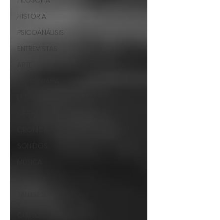
FILOSOFÍA
HISTORIA
PSICOANÁLISIS
ENTREVISTAS
ARTE
FOTOGRAFÍA
LETRAS
CRÍTICA
CRÓNICA
SONIDOS
MÚSICA
JUKEBOX
TALLERES
Y
CURSOS