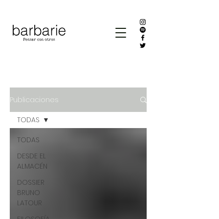
Publicaciones
TODAS
TODAS
DESDE EL
ALMACÉN
DOSSIER
BRUNO
LATOUR