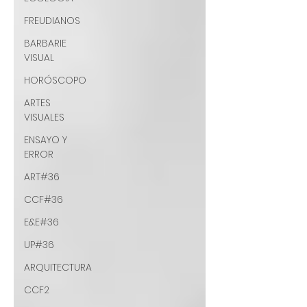
FREUDIANOS
BARBARIE
VISUAL
HORÓSCOPO
ARTES
VISUALES
ENSAYO Y
ERROR
ART#36
CCF#36
E&E#36
UP#36
ARQUITECTURA
CCF2