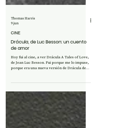
Thomas Harris
9 jun
CINE
Drácula, de Luc Besson: un cuento
de amor
Hoy fui al cine, a ver Drácula A Tales of Love,
de Jean Luc Besson. Fui porque me lo impuse,
porque era una nueva versión de Drácula de
Bram Stoker, y porque, la verdad, es que
siempre he encontrado a Besson pura
“superficie”, nada digno de una buena película,
entendiendo por eso una cinta que te haga
dialogar contigo mismo a la salida de la sala
oscura, pensarla, recrearla mientras caminas
por la calle y se va esfumando la magia, si la