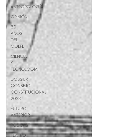
ANTROPOLOGÍA
OPINIÓN
50
AÑOS
DEL
GOLPE
CIENCIA
Y
TECNOLOGÍA
DOSSIER
CONSEJO
CONSTITUCIONAL
2023
FUTURO
ANTERIOR
PODCAST
TEATRO