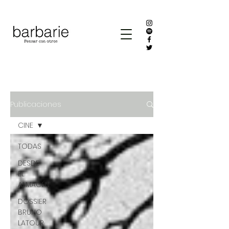
Publicaciones
CINE
TODAS
DESDE
EL
ALMACÉN
DOSSIER
BRUNO
LATOUR