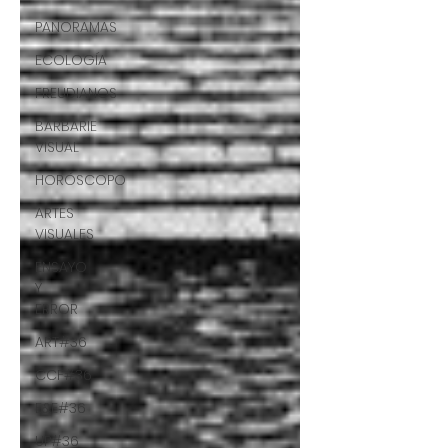
PANORAMAS
ECOLOGÍA
FREUDIANOS
BARBARIE
VISUAL
HORÓSCOPO
ARTES
VISUALES
ENSAYO
Y
ERROR
ART#36
CCF#36
E&E#36
UP#36