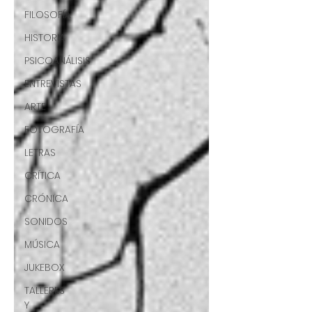
FILOSOFÍA
HISTORIA
PSICOANÁLISIS
ENTREVISTAS
ARTE
FOTOGRAFÍA
LETRAS
CRÍTICA
CRÓNICA
SONIDOS
MÚSICA
JUKEBOX
TALLERES
Y