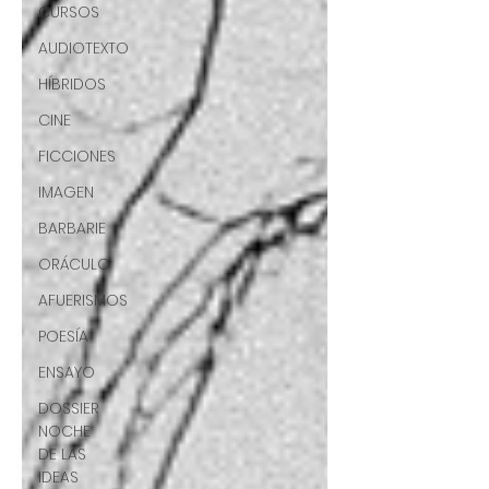
CURSOS
AUDIOTEXTO
HÍBRIDOS
CINE
FICCIONES
IMAGEN
BARBARIE
ORÁCULO
AFUERISMOS
POESÍA
ENSAYO
DOSSIER
NOCHE
DE LAS
IDEAS