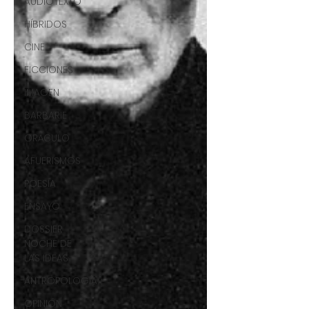
AUDIOTEXTO
HÍBRIDOS
CINE
FICCIONES
IMAGEN
BARBARIE
ORÁCULO
AFUERISMOS
POESÍA
ENSAYO
DOSSIER
NOCHE DE
LAS IDEAS
ANTROPOLOGÍA
OPINIÓN