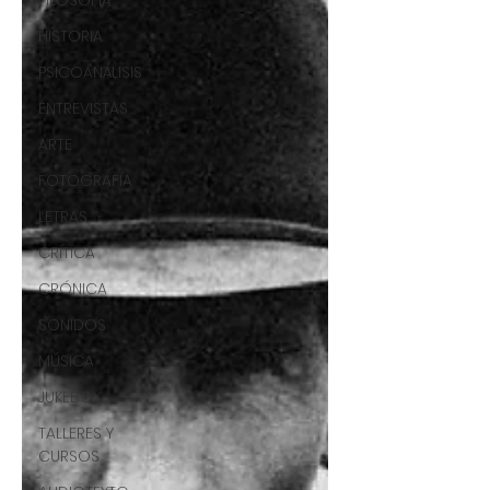
FILOSOFÍA
HISTORIA
PSICOANÁLISIS
ENTREVISTAS
ARTE
FOTOGRAFÍA
LETRAS
CRÍTICA
CRÓNICA
SONIDOS
MÚSICA
JUKEBOX
TALLERES Y
CURSOS