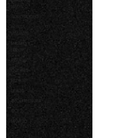
BARBARIE
VISUAL
HORÓSCOPO
ARTES
VISUALES
ENSAYO Y
ERROR
ART#36
CCF#36
E&E#36
UP#36
ARQUITECTURA
CCF2
UP2#36