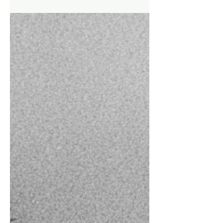
Constanza Michelson
9 jun
ENSAYO
Zurcidor de fantasmas
Sobre Narrar, de Roberto Aceituno. Este es un
libro de varios ensayos y un hilo que los
recorre. O mejor dicho, tal vez el hilo es el
ensayo del libro. No cualquier hilo: el hilo del
sudario. Cuando se piensa en un fantasma la
primera imagen que se evoca es la del
fantasma que se sabe no existe. El de las
caricaturas y las películas infantiles, el
fantasma cubierto con una sábana. Pero esa
imagen arrastra una real, aunque no se
recuerde, aunque no se piense.