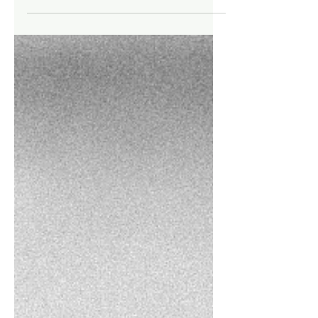
Un microdrama es una escena en la que
alguien se juega un pedazo de vida”. Así abre
Microdramas. El peso de leve, un conjunto de
ensayos o de crónicas —acaso una novela—
sobre los pequeños dramas que componen la
existencia. Su hibridez seduce y las escenas
invitan a la identificación o a la búsqueda de los
microdramas propios. No será difícil
encontrarlos: del microdrama no se huye; deja
una marca muy profunda y personal,
irreconocible y subestimable para los otros.