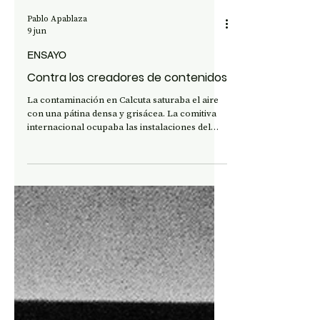
Pablo Apablaza
9 jun
ENSAYO
Contra los creadores de contenidos
La contaminación en Calcuta saturaba el aire
con una pátina densa y grisácea. La comitiva
internacional ocupaba las instalaciones del
Satyajit Ray Film and Television Institute con
un objetivo técnico: estudiar la tradición
documental india, registrar el entorno
material, someter la mirada a la fricción de la
calle bengalí. En medio de ese rigor, un