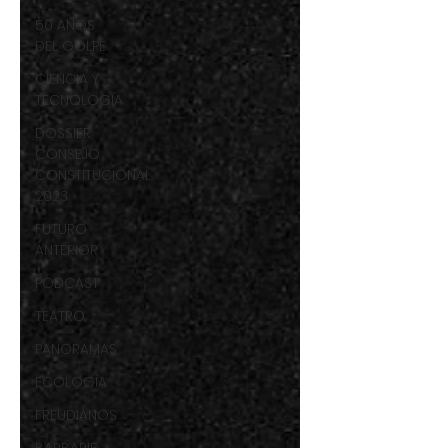
50 AÑOS
DEL GOLPE
CIENCIA Y
TECNOLOGÍA
DOSSIER
CONSEJO
CONSTITUCIONAL
2023
FUTURO
ANTERIOR
PODCAST
TEATRO
PANORAMAS
ECOLOGÍA
FREUDIANOS