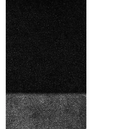
integrante del grupo padecía una anomalía
óptica, una patología visual exasperante.
Actuaba a manera de lente inverso. Capturaba