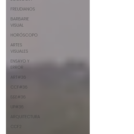
FREUDIANOS
BARBARIE
VISUAL
HORÓSCOPO
ARTES
VISUALES
ENSAYO Y
ERROR
ART#36
CCF#36
E&E#36
UP#36
ARQUITECTURA
CCF2