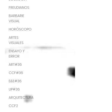
FREUDIANOS
BARBARIE
VISUAL
HORÓSCOPO
ARTES
VISUALES
ENSAYO Y
ERROR
ART#36
CCF#36
E&E#36
UP#36
ARQUITECTURA
CCF2