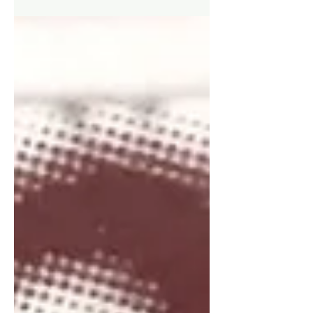
programa Universos Paralelos (desde el
minuto 14). Escuchar + #catalinamena
#entrevistas #constanzamichelson
#pedrolemebel #radio #hueders