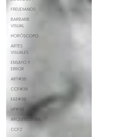
FREUDIANOS
BARBARIE
VISUAL
HORÓSCOPO
ARTES
VISUALES
ENSAYO Y
ERROR
ART#36
CCF#36
E&E#36
UP#36
ARQUITECTURA
CCF2