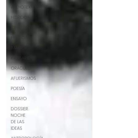
AUDIOTEXTO
HÍBRIDOS
CINE
FICCIONES
IMAGEN
BARBARIE
ORÁCULO
AFUERISMOS
POESÍA
ENSAYO
DOSSIER
NOCHE
DE LAS
IDEAS