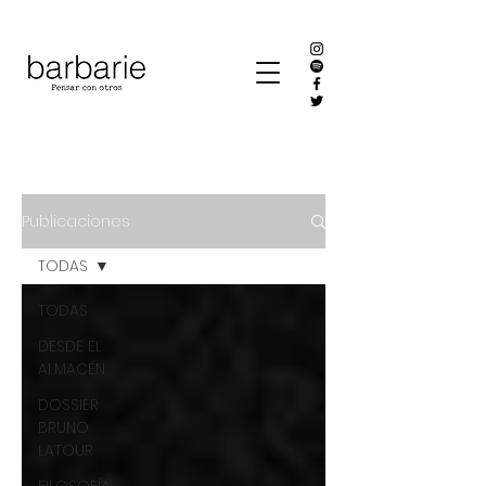
Publicaciones
TODAS
TODAS
DESDE EL
ALMACÉN
DOSSIER
BRUNO
LATOUR