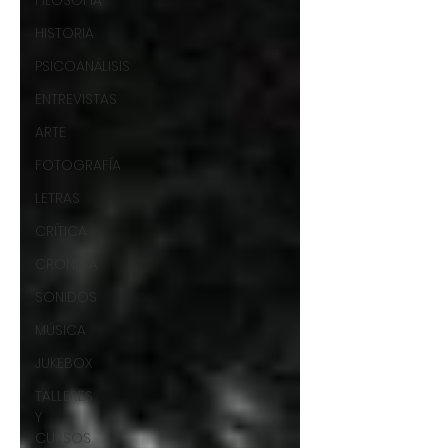
FILOSOFÍA
HISTORIA
PSICOANÁLISIS
ENTREVISTAS
ARTE
FOTOGRAFÍA
LETRAS
CRÍTICA
CRÓNICA
SONIDOS
MÚSICA
JUKEBOX
TALLERES
Y
CURSOS