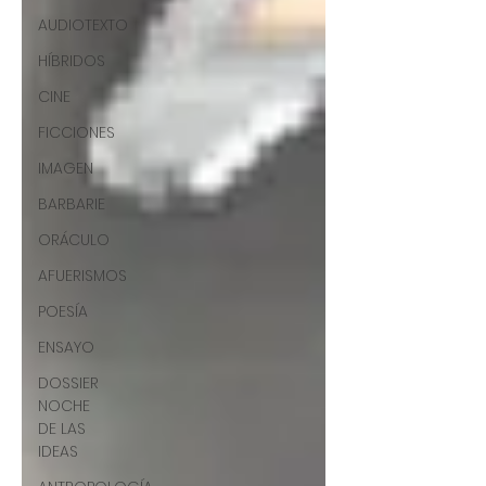
AUDIOTEXTO
HÍBRIDOS
CINE
FICCIONES
IMAGEN
BARBARIE
ORÁCULO
AFUERISMOS
POESÍA
ENSAYO
DOSSIER
NOCHE
DE LAS
IDEAS