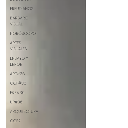
FREUDIANOS
BARBARIE
VISUAL
HORÓSCOPO
ARTES
VISUALES
ENSAYO Y
ERROR
ART#36
CCF#36
E&E#36
UP#36
ARQUITECTURA
CCF2