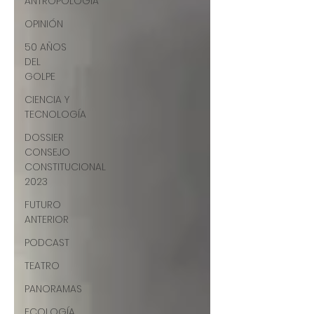
ANTROPOLOGÍA
OPINIÓN
50 AÑOS
DEL
GOLPE
CIENCIA Y
TECNOLOGÍA
DOSSIER
CONSEJO
CONSTITUCIONAL
2023
FUTURO
ANTERIOR
PODCAST
TEATRO
PANORAMAS
ECOLOGÍA