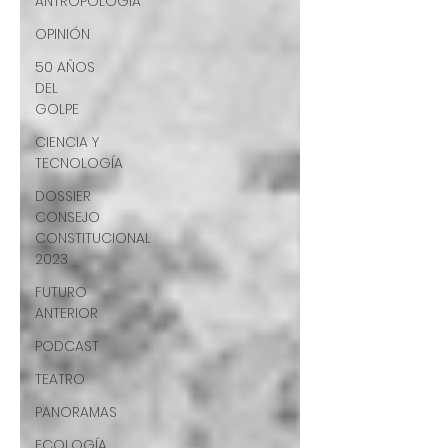
ANTROPOLOGÍA
OPINIÓN
50 AÑOS
DEL
GOLPE
CIENCIA Y
TECNOLOGÍA
DOSSIER
CONSEJO
CONSTITUCIONAL
2023
FUTURO
ANTERIOR
PODCAST
TEATRO
PANORAMAS
ECOLOGÍA