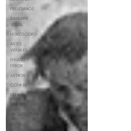
FREUDIANOS
BARBARIE
VISUAL
HORÓSCOPO
ARTES
VISUALES
ENSAYO Y
ERROR
ART#36
CCF#36
E&E#36
UP#36
ARQUITECTURA
CCF2