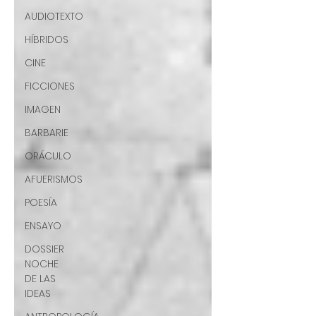
AUDIOTEXTO
HÍBRIDOS
CINE
FICCIONES
IMAGEN
BARBARIE
ORÁCULO
AFUERISMOS
POESÍA
ENSAYO
DOSSIER
NOCHE
DE LAS
IDEAS