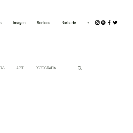
<link rel="icon"
href="/path/to/favicon.ico">
s
Imagen
Sonidos
Barbarie
+
TAS
ARTE
FOTOGRAFÍA
EXTO
HÍBRIDOS
CINE
CHE DE LAS IDEAS
ANTROPOLOGÍA