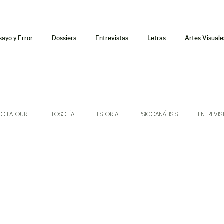
sayo y Error
Dossiers
Entrevistas
Letras
Artes Visuale
NO LATOUR
FILOSOFÍA
HISTORIA
PSICOANÁLISIS
ENTREVIS
SONIDOS
MÚSICA
JUKEBOX
TALLERES Y CURSOS
AUDIOT
ORÁCULO
AFUERISMOS
POESÍA
ENSAYO
DOSSIER NO