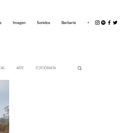
<link rel="icon"
href="/path/to/favicon.ico">
s
Imagen
Sonidos
Barbarie
+
TAS
ARTE
FOTOGRAFÍA
EXTO
HÍBRIDOS
CINE
CHE DE LAS IDEAS
ANTROPOLOGÍA