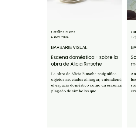
OPINIÓN
50 AÑOS DEL GOLPE
CI
Catalina Mena
Ca
6 nov 2024
17 
BARBARIE VISUAL
BA
Escena doméstica - sobre la
So
obra de Alicia Rinsche
ma
La obra de Alicia Rinsche resignifica
An
objetos asociados al hogar, entendiendo
lu
el espacio doméstico como un escenario
so
plagado de símbolos que
er