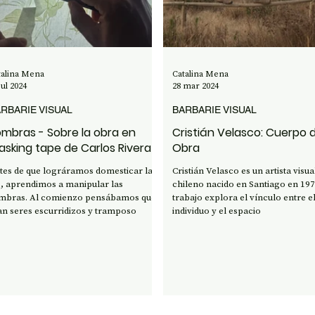
ENCIA Y TECNOLOGÍA
talina Mena
Catalina Mena
jul 2024
28 mar 2024
RBARIE VISUAL
BARBARIE VISUAL
mbras - Sobre la obra en
Cristián Velasco: Cuerpo 
sking tape de Carlos Rivera
Obra
tes de que lográramos domesticar la
Cristián Velasco es un artista visua
z, aprendimos a manipular las
chileno nacido en Santiago en 197
mbras. Al comienzo pensábamos que
trabajo explora el vínculo entre e
an seres escurridizos y tramposo
individuo y el espacio