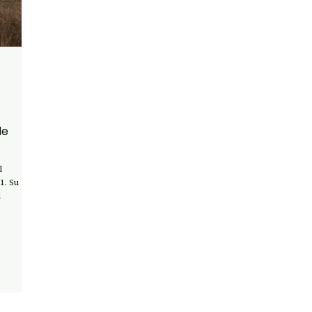
de
l
1. Su
l