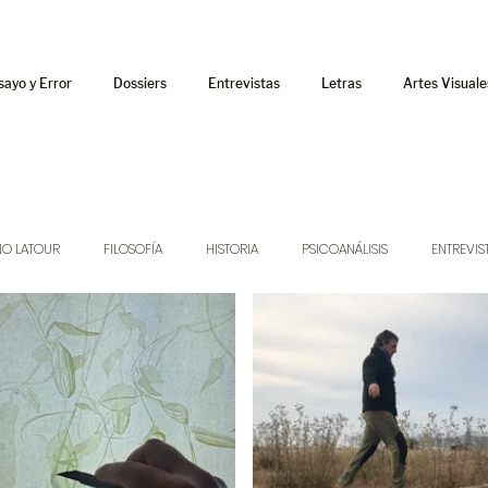
sayo y Error
Dossiers
Entrevistas
Letras
Artes Visuale
NO LATOUR
FILOSOFÍA
HISTORIA
PSICOANÁLISIS
ENTREVIS
SONIDOS
MÚSICA
JUKEBOX
TALLERES Y CURSOS
AUDIOT
ORÁCULO
AFUERISMOS
POESÍA
ENSAYO
DOSSIER NO