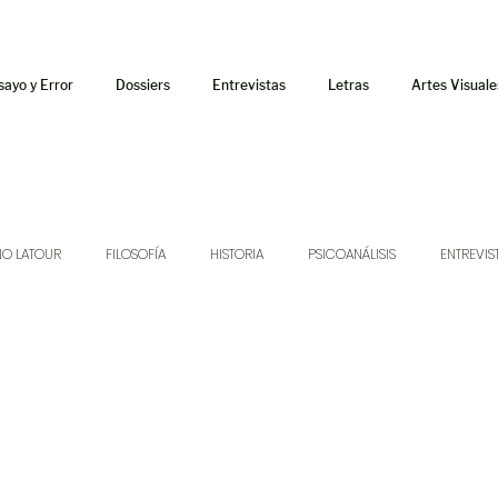
sayo y Error
Dossiers
Entrevistas
Letras
Artes Visuale
NO LATOUR
FILOSOFÍA
HISTORIA
PSICOANÁLISIS
ENTREVIS
SONIDOS
MÚSICA
JUKEBOX
TALLERES Y CURSOS
AUDIOT
ORÁCULO
AFUERISMOS
POESÍA
ENSAYO
DOSSIER NO