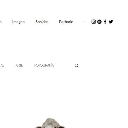
<link rel="icon"
href="/path/to/favicon.ico">
s
Imagen
Sonidos
Barbarie
+
TAS
ARTE
FOTOGRAFÍA
EXTO
HÍBRIDOS
CINE
CHE DE LAS IDEAS
ANTROPOLOGÍA