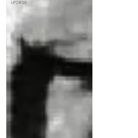
UP2#36