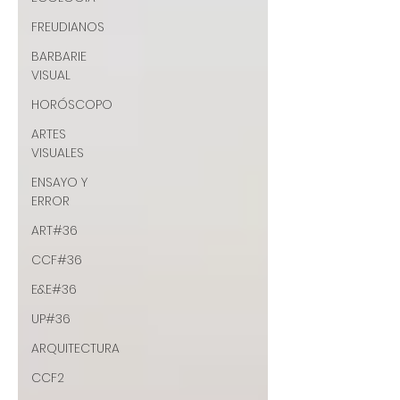
FREUDIANOS
BARBARIE
VISUAL
HORÓSCOPO
ARTES
VISUALES
ENSAYO Y
ERROR
ART#36
CCF#36
E&E#36
UP#36
ARQUITECTURA
CCF2