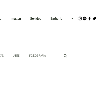
<link rel="icon"
href="/path/to/favicon.ico">
s
Imagen
Sonidos
Barbarie
+
TAS
ARTE
FOTOGRAFÍA
EXTO
HÍBRIDOS
CINE
CHE DE LAS IDEAS
ANTROPOLOGÍA