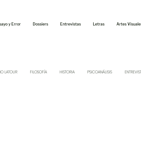
sayo y Error
Dossiers
Entrevistas
Letras
Artes Visuale
NO LATOUR
FILOSOFÍA
HISTORIA
PSICOANÁLISIS
ENTREVIS
SONIDOS
MÚSICA
JUKEBOX
TALLERES Y CURSOS
AUDIOT
ORÁCULO
AFUERISMOS
POESÍA
ENSAYO
DOSSIER NO