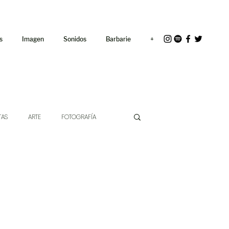
<link rel="icon"
href="/path/to/favicon.ico">
s
Imagen
Sonidos
Barbarie
+
TAS
ARTE
FOTOGRAFÍA
EXTO
HÍBRIDOS
CINE
CHE DE LAS IDEAS
ANTROPOLOGÍA