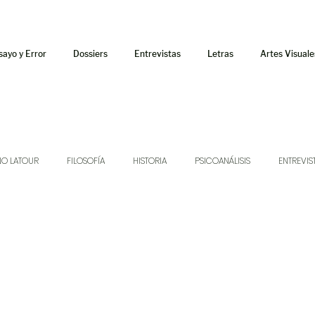
sayo y Error
Dossiers
Entrevistas
Letras
Artes Visuale
NO LATOUR
FILOSOFÍA
HISTORIA
PSICOANÁLISIS
ENTREVIS
SONIDOS
MÚSICA
JUKEBOX
TALLERES Y CURSOS
AUDIOT
ORÁCULO
AFUERISMOS
POESÍA
ENSAYO
DOSSIER NO