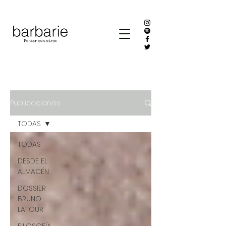
Publicaciones
TODAS
TODAS
DESDE EL
ALMACÉN
DOSSIER
BRUNO
LATOUR