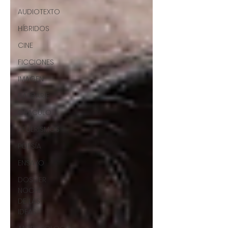
AUDIOTEXTO
HÍBRIDOS
CINE
FICCIONES
IMAGEN
BARBARIE
ORÁCULO
AFUERISMOS
POESÍA
ENSAYO
DOSSIER
NOCHE
DE LAS
IDEAS