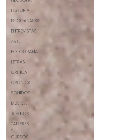
FILOSOFÍA
HISTORIA
PSICOANÁLISIS
ENTREVISTAS
ARTE
FOTOGRAFÍA
LETRAS
CRÍTICA
CRÓNICA
SONIDOS
MÚSICA
JUKEBOX
TALLERES
Y
CURSOS