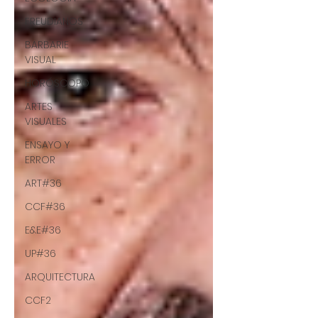
FREUDIANOS
BARBARIE
VISUAL
HORÓSCOPO
ARTES
VISUALES
ENSAYO Y
ERROR
ART#36
CCF#36
E&E#36
UP#36
ARQUITECTURA
CCF2