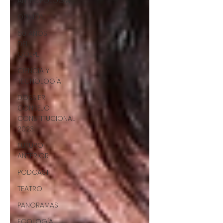
ANTROPOLOGÍA
OPINIÓN
50 AÑOS
DEL
GOLPE
CIENCIA Y
TECNOLOGÍA
DOSSIER
CONSEJO
CONSTITUCIONAL
2023
FUTURO
ANTERIOR
PODCAST
TEATRO
PANORAMAS
ECOLOGÍA