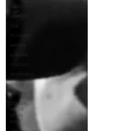
AUDIOTEXTO
HÍBRIDOS
CINE
FICCIONES
IMAGEN
BARBARIE
ORÁCULO
AFUERISMOS
POESÍA
ENSAYO
DOSSIER
NOCHE
DE LAS
IDEAS