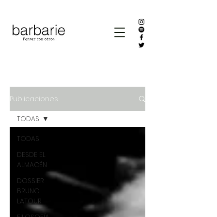
Publicaciones
TODAS
TODAS
DESDE EL
ALMACÉN
DOSSIER
BRUNO
LATOUR