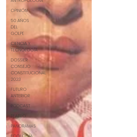
ANTROPOLOGÍA
OPINIÓN
50 AÑOS
DEL
GOLPE
CIENCIA Y
TECNOLOGÍA
DOSSIER
CONSEJO
CONSTITUCIONAL
2023
FUTURO
ANTERIOR
PODCAST
TEATRO
PANORAMAS
ECOLOGÍA