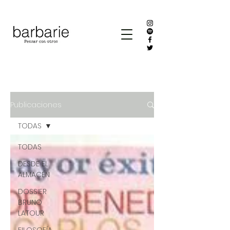
Publicaciones
TODAS
TODAS
DESDE EL
ALMACÉN
DOSSIER
BRUNO
LATOUR