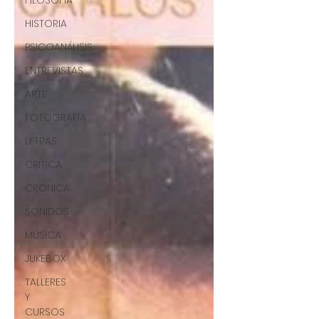
FILOSOFÍA
HISTORIA
PSICOANÁLISIS
ENTREVISTAS
ARTE
FOTOGRAFÍA
LETRAS
CRÍTICA
CRÓNICA
SONIDOS
MÚSICA
JUKEBOX
TALLERES
Y
CURSOS