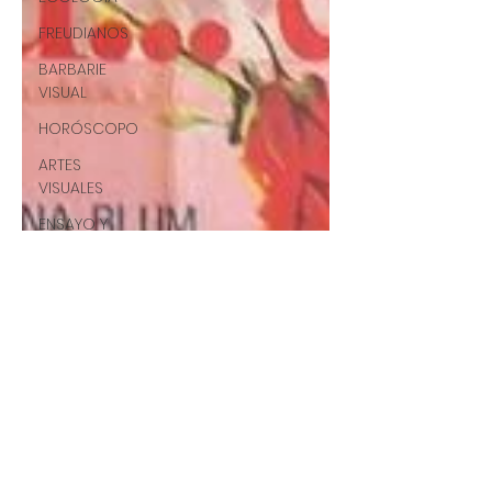
FREUDIANOS
BARBARIE
VISUAL
HORÓSCOPO
ARTES
VISUALES
ENSAYO Y
ERROR
ART#36
CCF#36
E&E#36
UP#36
ARQUITECTURA
CCF2