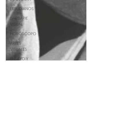
FREUDIANOS
BARBARIE
VISUAL
HORÓSCOPO
ARTES
VISUALES
ENSAYO Y
ERROR
ART#36
CCF#36
E&E#36
UP#36
ARQUITECTURA
CCF2