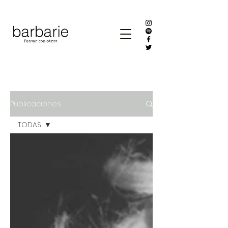
Publicaciones
TODAS
TODAS
DESDE EL
ALMACÉN
DOSSIER
BRUNO
LATOUR