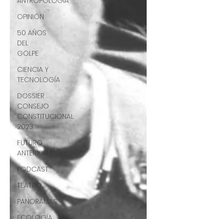
ANTROPOLOGÍA
OPINIÓN
50 AÑOS
DEL
GOLPE
CIENCIA Y
TECNOLOGÍA
DOSSIER
CONSEJO
CONSTITUCIONAL
2023
FUTURO
ANTERIOR
PODCAST
TEATRO
PANORAMAS
ECOLOGÍA