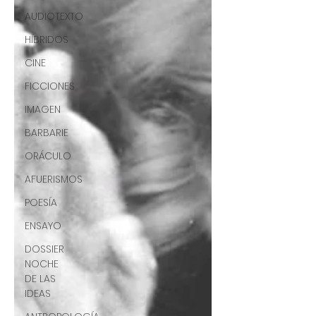
AUDIOTEXTO
HÍBRIDOS
CINE
FICCIONES
IMAGEN
BARBARIE
ORÁCULO
AFUERISMOS
POESÍA
ENSAYO
DOSSIER
NOCHE
DE LAS
IDEAS