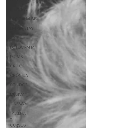
FILOSOFÍA
HISTORIA
PSICOANÁLISIS
ENTREVISTAS
ARTE
FOTOGRAFÍA
LETRAS
CRÍTICA
CRÓNICA
SONIDOS
MÚSICA
JUKEBOX
TALLERES
Y
CURSOS