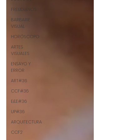
FREUDIANOS
BARBARIE
VISUAL
HORÓSCOPO
ARTES
VISUALES
ENSAYO Y
ERROR
ART#36
CCF#36
E&E#36
UP#36
ARQUITECTURA
CCF2