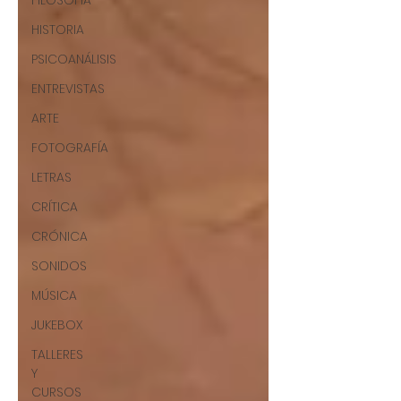
FILOSOFÍA
HISTORIA
PSICOANÁLISIS
ENTREVISTAS
ARTE
FOTOGRAFÍA
LETRAS
CRÍTICA
CRÓNICA
SONIDOS
MÚSICA
JUKEBOX
TALLERES
Y
CURSOS