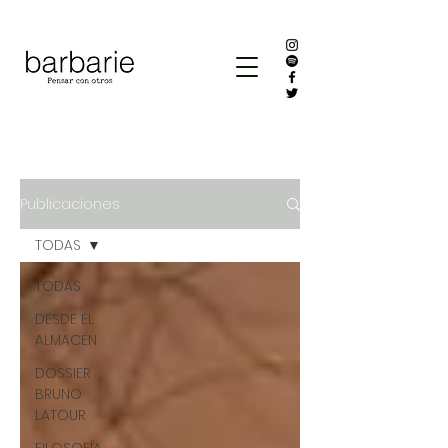
Publicaciones
TODAS
TODAS
DESDE EL
ALMACÉN
DOSSIER
BRUNO
LATOUR