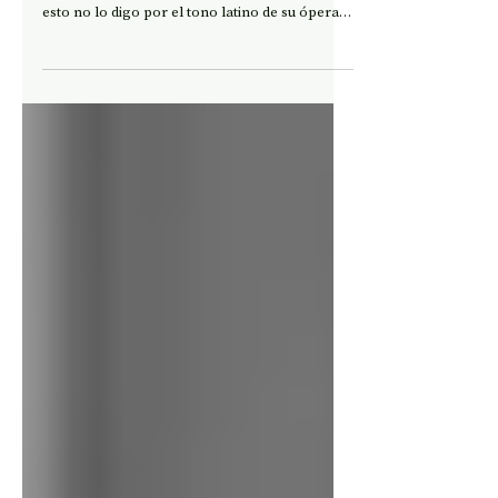
personal
Matías Rivas es el escritor chileno más
romano del que goza la literatura chilena. Y
esto no lo digo por el tono latino de su ópera
prima