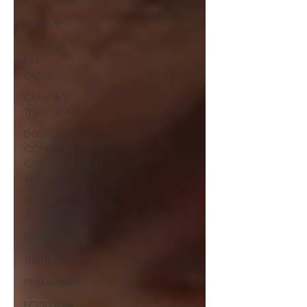
ANTROPOLOGÍA
OPINIÓN
50 AÑOS
DEL
GOLPE
CIENCIA Y
TECNOLOGÍA
DOSSIER
CONSEJO
CONSTITUCIONAL
2023
FUTURO
ANTERIOR
PODCAST
TEATRO
PANORAMAS
ECOLOGÍA