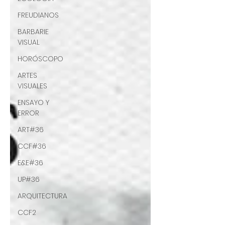
FREUDIANOS
BARBARIE
VISUAL
HORÓSCOPO
ARTES
VISUALES
ENSAYO Y
ERROR
ART#36
CCF#36
E&E#36
UP#36
ARQUITECTURA
CCF2