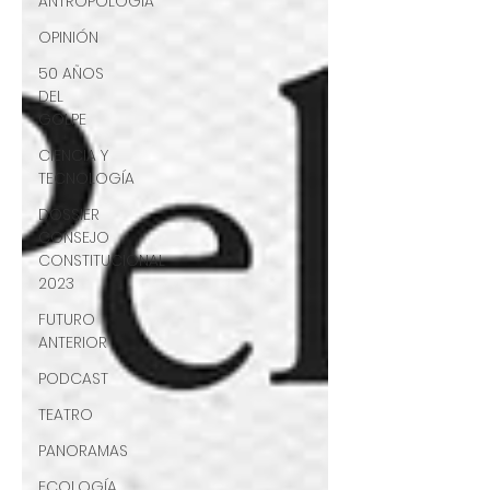
ANTROPOLOGÍA
OPINIÓN
50 AÑOS
DEL
GOLPE
CIENCIA Y
TECNOLOGÍA
DOSSIER
CONSEJO
CONSTITUCIONAL
2023
FUTURO
ANTERIOR
PODCAST
TEATRO
PANORAMAS
ECOLOGÍA