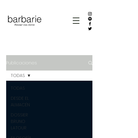
Publicaciones
TODAS
TODAS
DESDE EL
ALMACÉN
DOSSIER
BRUNO
LATOUR