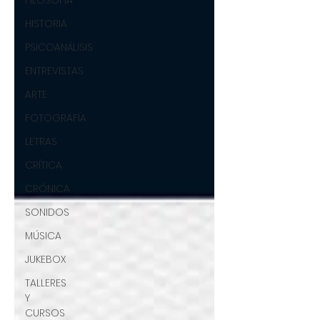
FILOSOFÍA
HISTORIA
PSICOANÁLISIS
ENTREVISTAS
ARTE
FOTOGRAFÍA
LETRAS
CRÍTICA
CRÓNICA
SONIDOS
MÚSICA
JUKEBOX
TALLERES
Y
CURSOS