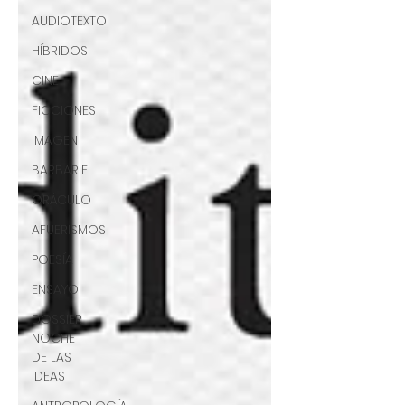
AUDIOTEXTO
HÍBRIDOS
CINE
FICCIONES
IMAGEN
BARBARIE
ORÁCULO
AFUERISMOS
POESÍA
ENSAYO
DOSSIER
NOCHE
DE LAS
IDEAS