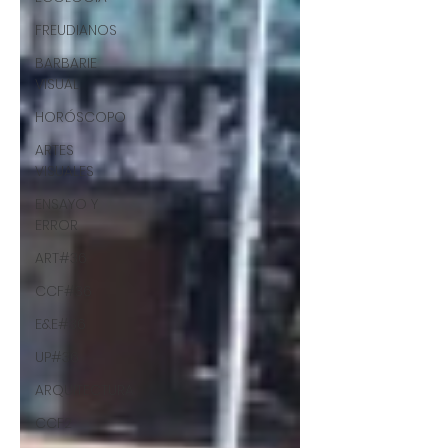
FREUDIANOS
BARBARIE
VISUAL
HORÓSCOPO
ARTES
VISUALES
ENSAYO Y
ERROR
ART#36
CCF#36
E&E#36
UP#36
ARQUITECTURA
CCF2