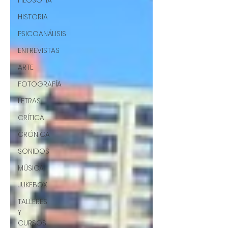
FILOSOFÍA
HISTORIA
PSICOANÁLISIS
ENTREVISTAS
ARTE
FOTOGRAFÍA
LETRAS
CRÍTICA
CRÓNICA
SONIDOS
MÚSICA
JUKEBOX
TALLERES
Y
CURSOS