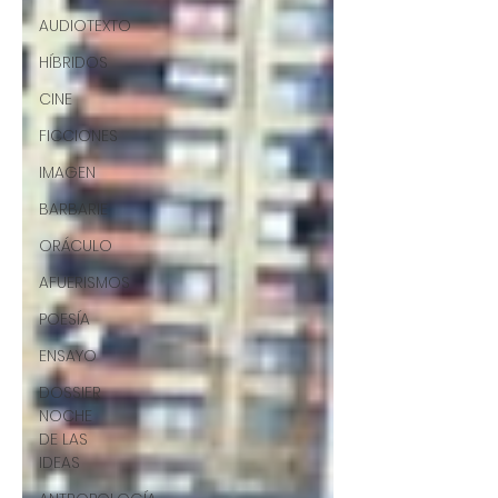
AUDIOTEXTO
HÍBRIDOS
CINE
FICCIONES
IMAGEN
BARBARIE
ORÁCULO
AFUERISMOS
POESÍA
ENSAYO
DOSSIER
NOCHE
DE LAS
IDEAS