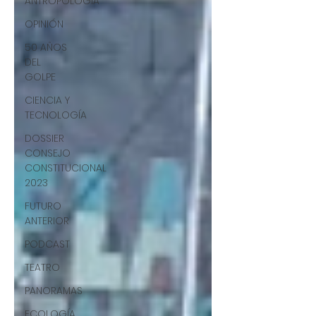
ANTROPOLOGÍA
OPINIÓN
50 AÑOS
DEL
GOLPE
CIENCIA Y
TECNOLOGÍA
DOSSIER
CONSEJO
CONSTITUCIONAL
2023
FUTURO
ANTERIOR
PODCAST
TEATRO
PANORAMAS
ECOLOGÍA