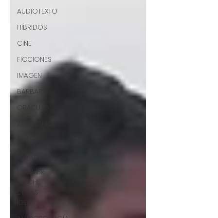
AUDIOTEXTO
HÍBRIDOS
CINE
FICCIONES
IMAGEN
BARBARIE
ORÁCULO
AFUERISMOS
POESÍA
ENSAYO
DOSSIER
NOCHE
DE LAS
IDEAS