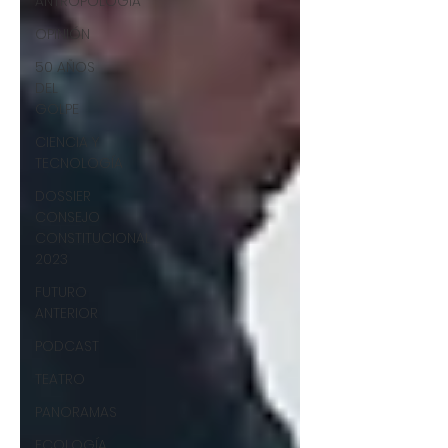
ANTROPOLOGÍA
OPINIÓN
50 AÑOS
DEL
GOLPE
CIENCIA Y
TECNOLOGÍA
DOSSIER
CONSEJO
CONSTITUCIONAL
2023
FUTURO
ANTERIOR
PODCAST
TEATRO
PANORAMAS
ECOLOGÍA