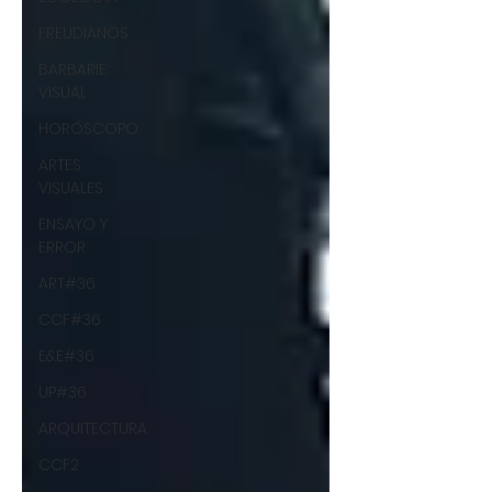
FREUDIANOS
BARBARIE
VISUAL
HORÓSCOPO
ARTES
VISUALES
ENSAYO Y
ERROR
ART#36
CCF#36
E&E#36
UP#36
ARQUITECTURA
CCF2