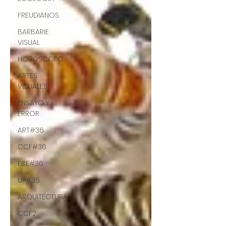
FREUDIANOS
BARBARIE
VISUAL
HORÓSCOPO
ARTES
VISUALES
ENSAYO Y
ERROR
ART#36
CCF#36
E&E#36
UP#36
ARQUITECTURA
CCF2