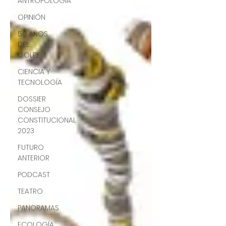
ANTROPOLOGÍA
OPINIÓN
50 AÑOS
DEL
GOLPE
CIENCIA Y
TECNOLOGÍA
DOSSIER
CONSEJO
CONSTITUCIONAL
2023
FUTURO
ANTERIOR
PODCAST
TEATRO
PANORAMAS
ECOLOGÍA