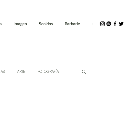
<link rel="icon"
href="/path/to/favicon.ico">
s
Imagen
Sonidos
Barbarie
+
TAS
ARTE
FOTOGRAFÍA
EXTO
HÍBRIDOS
CINE
CHE DE LAS IDEAS
ANTROPOLOGÍA