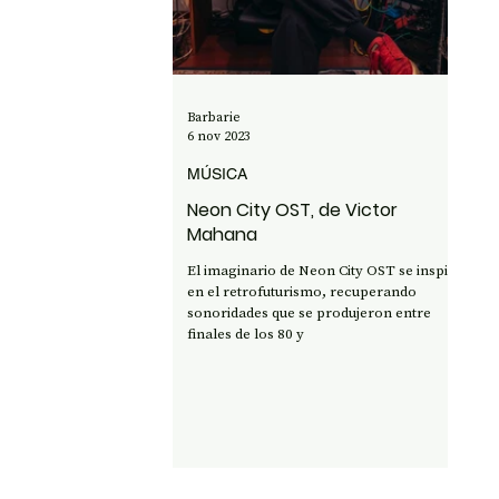
OPINIÓN
50 AÑOS DEL GOLPE
CI
Barbarie
6 nov 2023
MÚSICA
Neon City OST, de Victor
Mahana
El imaginario de Neon City OST se inspira
en el retrofuturismo, recuperando
sonoridades que se produjeron entre
finales de los 80 y