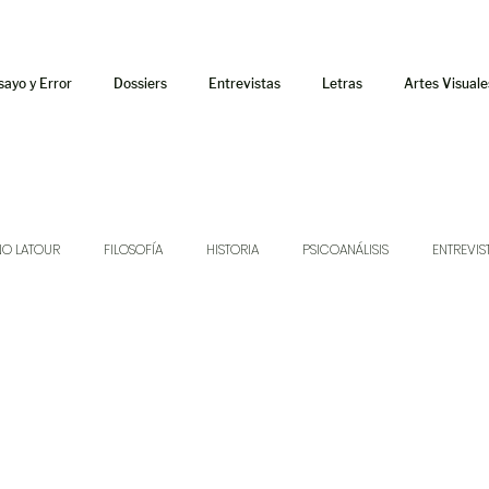
sayo y Error
Dossiers
Entrevistas
Letras
Artes Visuale
NO LATOUR
FILOSOFÍA
HISTORIA
PSICOANÁLISIS
ENTREVIS
SONIDOS
MÚSICA
JUKEBOX
TALLERES Y CURSOS
AUDIOT
ORÁCULO
AFUERISMOS
POESÍA
ENSAYO
DOSSIER NO