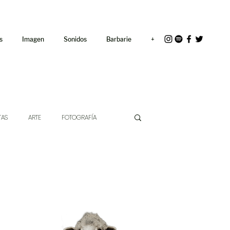
<link rel="icon"
href="/path/to/favicon.ico">
s
Imagen
Sonidos
Barbarie
+
TAS
ARTE
FOTOGRAFÍA
EXTO
HÍBRIDOS
CINE
CHE DE LAS IDEAS
ANTROPOLOGÍA