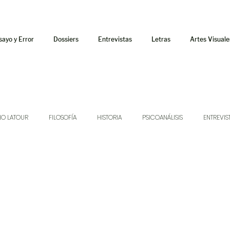
sayo y Error
Dossiers
Entrevistas
Letras
Artes Visuale
NO LATOUR
FILOSOFÍA
HISTORIA
PSICOANÁLISIS
ENTREVIS
SONIDOS
MÚSICA
JUKEBOX
TALLERES Y CURSOS
AUDIOT
ORÁCULO
AFUERISMOS
POESÍA
ENSAYO
DOSSIER NO