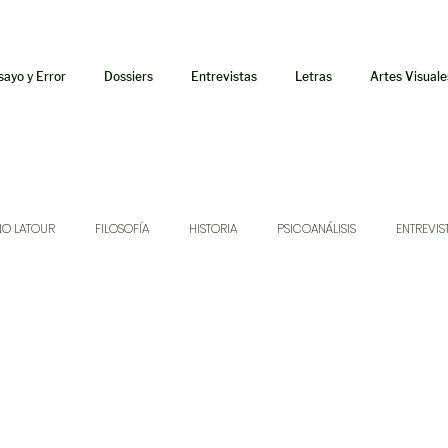
sayo y Error
Dossiers
Entrevistas
Letras
Artes Visuale
NO LATOUR
FILOSOFÍA
HISTORIA
PSICOANÁLISIS
ENTREVIS
SONIDOS
MÚSICA
JUKEBOX
TALLERES Y CURSOS
AUDIOT
ORÁCULO
AFUERISMOS
POESÍA
ENSAYO
DOSSIER NO