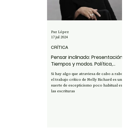
OPINIÓN
50 AÑOS DEL GOLPE
CI
Paz López
17 jul 2024
CRÍTICA
Pensar inclinado: Presentación
Tiempos y modos. Política,
crítica y estética, de Nelly
Si hay algo que atraviesa de cabo a rabo
Richard
el trabajo crítico de Nelly Richard es una
suerte de escepticismo poco habitual en
las escrituras