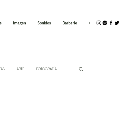
<link rel="icon"
href="/path/to/favicon.ico">
s
Imagen
Sonidos
Barbarie
+
TAS
ARTE
FOTOGRAFÍA
EXTO
HÍBRIDOS
CINE
CHE DE LAS IDEAS
ANTROPOLOGÍA