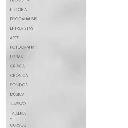
FILOSOFÍA
HISTORIA
PSICOANÁLISIS
ENTREVISTAS
ARTE
FOTOGRAFÍA
LETRAS
CRÍTICA
CRÓNICA
SONIDOS
MÚSICA
JUKEBOX
TALLERES
Y
CURSOS