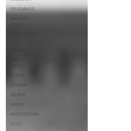
FREUDIANOS
BARBARIE
VISUAL
HORÓSCOPO
ARTES
VISUALES
ENSAYO Y
ERROR
ART#36
CCF#36
E&E#36
UP#36
ARQUITECTURA
CCF2