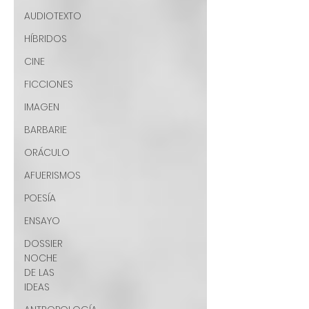
AUDIOTEXTO
HÍBRIDOS
CINE
FICCIONES
IMAGEN
BARBARIE
ORÁCULO
AFUERISMOS
POESÍA
ENSAYO
DOSSIER
NOCHE
DE LAS
IDEAS