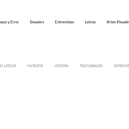
sayo y Error
Dossiers
Entrevistas
Letras
Artes Visuale
NO LATOUR
FILOSOFÍA
HISTORIA
PSICOANÁLISIS
ENTREVIS
SONIDOS
MÚSICA
JUKEBOX
TALLERES Y CURSOS
AUDIOT
ORÁCULO
AFUERISMOS
POESÍA
ENSAYO
DOSSIER NO