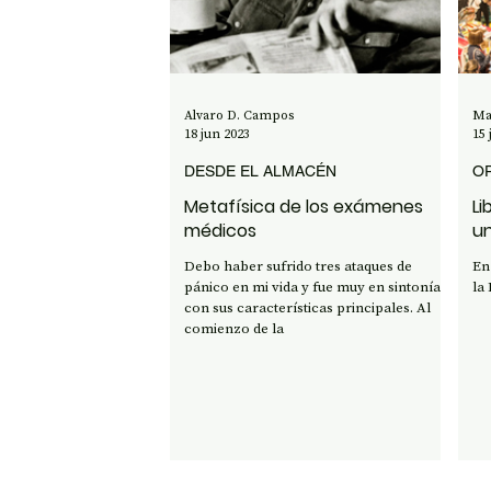
OPINIÓN
50 AÑOS DEL GOLPE
CI
Alvaro D. Campos
Ma
18 jun 2023
15 
DESDE EL ALMACÉN
OP
Metafísica de los exámenes
Li
médicos
un
Debo haber sufrido tres ataques de
En
pánico en mi vida y fue muy en sintonía
la 
con sus características principales. Al
comienzo de la