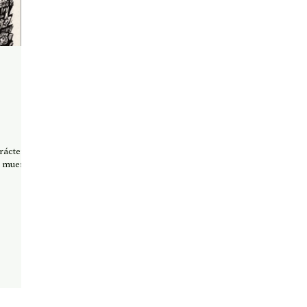
rácter
ue muere