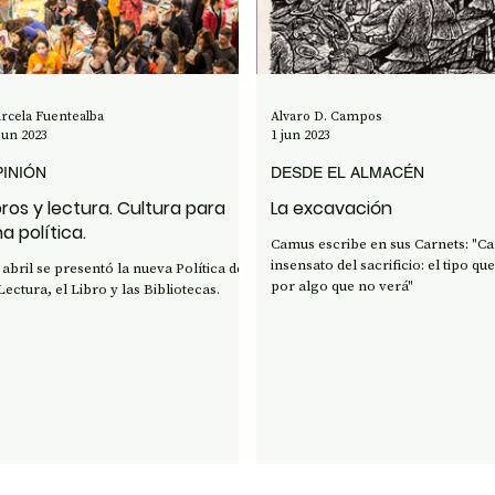
ENCIA Y TECNOLOGÍA
rcela Fuentealba
Alvaro D. Campos
jun 2023
1 jun 2023
INIÓN
DESDE EL ALMACÉN
bros y lectura. Cultura para
La excavación
a política.
Camus escribe en sus Carnets: "Ca
insensato del sacrificio: el tipo q
 abril se presentó la nueva Política de
por algo que no verá"
Lectura, el Libro y las Bibliotecas.