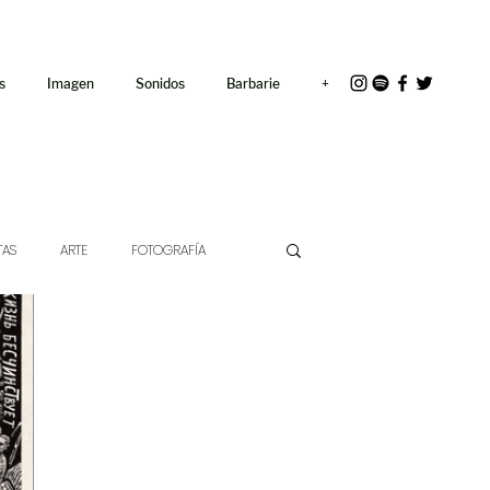
<link rel="icon"
href="/path/to/favicon.ico">
s
Imagen
Sonidos
Barbarie
+
TAS
ARTE
FOTOGRAFÍA
EXTO
HÍBRIDOS
CINE
CHE DE LAS IDEAS
ANTROPOLOGÍA