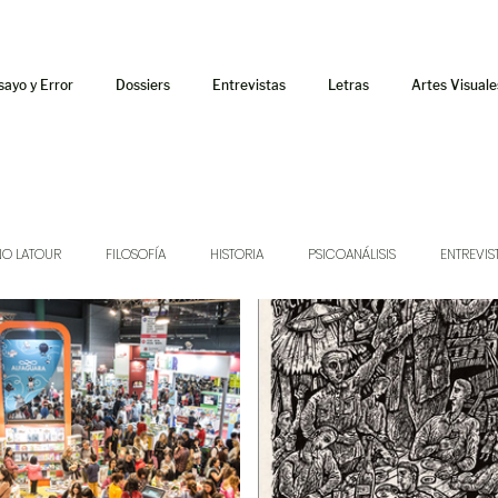
sayo y Error
Dossiers
Entrevistas
Letras
Artes Visuale
NO LATOUR
FILOSOFÍA
HISTORIA
PSICOANÁLISIS
ENTREVIS
SONIDOS
MÚSICA
JUKEBOX
TALLERES Y CURSOS
AUDIOT
ORÁCULO
AFUERISMOS
POESÍA
ENSAYO
DOSSIER NO