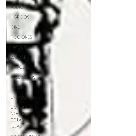
AUDIOTEXTO
HÍBRIDOS
CINE
FICCIONES
IMAGEN
BARBARIE
ORÁCULO
AFUERISMOS
POESÍA
ENSAYO
DOSSIER
NOCHE
DE LAS
IDEAS