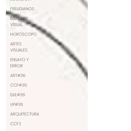
FREUDIANOS
BARBARIE
VISUAL
HORÓSCOPO
ARTES
VISUALES
ENSAYO Y
ERROR
ART#36
CCF#36
E&E#36
UP#36
ARQUITECTURA
CCF2