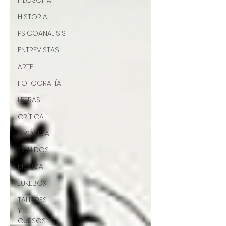
FILOSOFÍA
HISTORIA
PSICOANÁLISIS
ENTREVISTAS
ARTE
FOTOGRAFÍA
LETRAS
CRÍTICA
CRÓNICA
SONIDOS
MÚSICA
JUKEBOX
TALLERES
Y
CURSOS