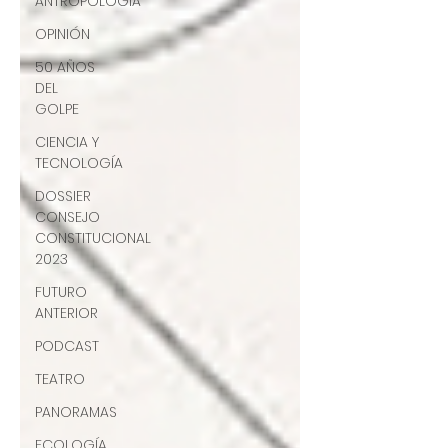
ANTROPOLOGÍA
OPINIÓN
50 AÑOS
DEL
GOLPE
CIENCIA Y
TECNOLOGÍA
DOSSIER
CONSEJO
CONSTITUCIONAL
2023
FUTURO
ANTERIOR
PODCAST
TEATRO
PANORAMAS
ECOLOGÍA