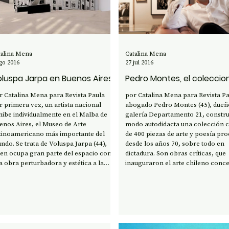
ENCIA Y TECNOLOGÍA
talina Mena
Catalina Mena
go 2016
27 jul 2016
luspa Jarpa en Buenos Aires
Pedro Montes, el coleccio
r Catalina Mena para Revista Paula
por Catalina Mena para Revista Paul
r primera vez, un artista nacional
abogado Pedro Montes (45), dueño
hibe individualmente en el Malba de
galería Departamento 21, constr
enos Aires, el Museo de Arte
modo autodidacta una colección 
tinoamericano más importante del
de 400 piezas de arte y poesía pr
ndo. Se trata de Voluspa Jarpa (44),
desde los años 70, sobre todo en
ien ocupa gran parte del espacio con
dictadura. Son obras críticas, que
a obra perturbadora y estética a la
inauguraron el arte chileno conce
z, basada en los archivos que la CIA
que siguen resultando incómodas
sclasificó en los años 90 y que revelan
comerciales. Lo suyo es una apues
s intervenciones de Estados Unidos en
todo riesgo por lo que, asegura, “
tinoamérica, durante la Guerra Fría.
mejor de la historia de Chile”. Leer
Leer #revistapaula #
#revistapaula