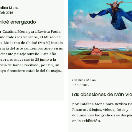
talina Mena
feb 2016
iloé energizado
atalina Mena para Revista Paula
mo todos los veranos, el Museo de
te Moderno de Chiloé (MAM) instala la
ergía del arte contemporáneo en un
ucinante paisaje sureño. Este año
lebra su aniversario 28 junto a la
ticia de haber recibido, por fin, un
oyo financiero estable del Consejo
cional de la Cultura. Potenciando su
Catalina Mena
rácter multidisciplinario y
17 dic 2015
laborativo, la actual programación
nvoca a una treintena de artistas
Las obsesiones de Iván Via
suales y también a importantes
por Catalina Mena para Revista P
Pinturas, dibujos, videos, fotos y
documentos biográficos se despl
en la exhibición...