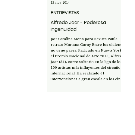
15 nov 2014
ENTREVISTAS
Alfredo Jaar - Poderosa
ingenuidad
por Catalina Mena para Revista Paula
retrato Mariana Garay Entre los chilenos
no tiene pares. Radicado en Nueva York,
el Premio Nacional de Arte 2013, Alfredo
Jaar (54), corre solitario en la liga de los
100 artistas más influyentes del circuito
internacional. Ha realizado 61
intervenciones a gran escala en los cinco
continentes y se ha presentado en casi
todas las bienales. Verdadera máquina
productiva de arte, lo mueve la
convicción para muchos quijotesca, de
que el arte p