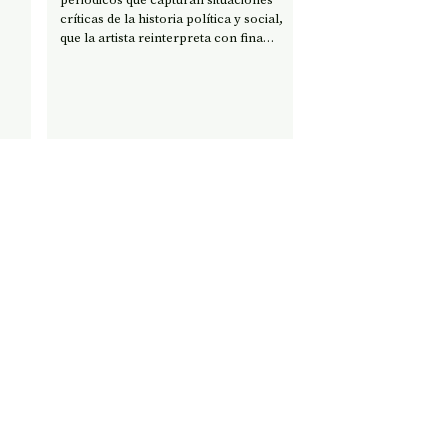
críticas de la historia política y social,
que la artista reinterpreta con fina
sensibilidad pictórica. Ahora, en Metales
Pesados Visual, exhibirá una serie
realizada a partir de registros
encontrados sobre Colonia Dignidad.
Leer #revistapaula #reviews #art