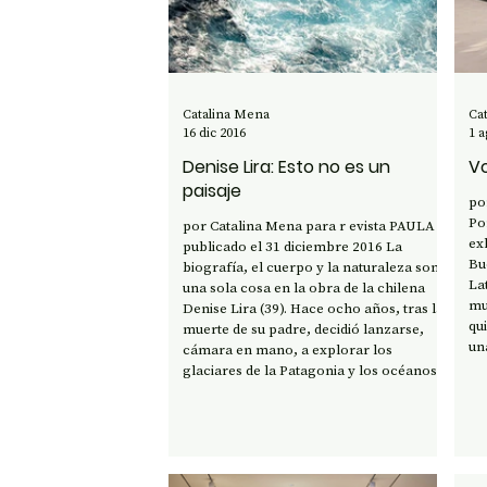
OPINIÓN
50 AÑOS DEL GOLPE
CI
Catalina Mena
Ca
16 dic 2016
1 a
Denise Lira: Esto no es un
Vo
paisaje
po
Po
por Catalina Mena para r evista PAULA
ex
publicado el 31 diciembre 2016 La
Bu
biografía, el cuerpo y la naturaleza son
La
una sola cosa en la obra de la chilena
mu
Denise Lira (39). Hace ocho años, tras la
qu
muerte de su padre, decidió lanzarse,
un
cámara en mano, a explorar los
ve
glaciares de la Patagonia y los océanos
de
del mundo. Más tarde, y tras la muerte de
la
su marido, inició un férreo
La
entrenamiento físico para lanzarse a las
cumbres del desierto de Atacama. Pero
lo que ahora exhibe no son