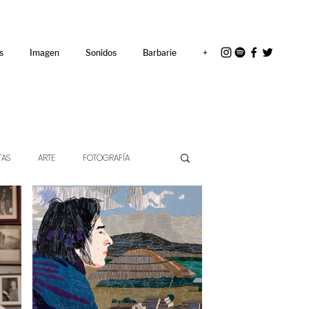
<link rel="icon"
href="/path/to/favicon.ico">
s
Imagen
Sonidos
Barbarie
+
TAS
ARTE
FOTOGRAFÍA
EXTO
HÍBRIDOS
CINE
CHE DE LAS IDEAS
ANTROPOLOGÍA