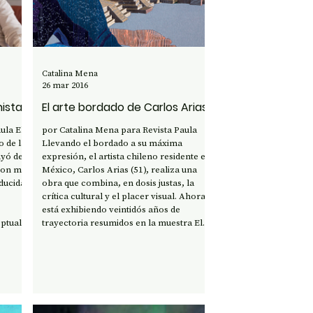
Catalina Mena
26 mar 2016
nista
El arte bordado de Carlos Arias
a El
por Catalina Mena para Revista Paula
 de la
Llevando el bordado a su máxima
uyó de
expresión, el artista chileno residente en
con más
México, Carlos Arias (51), realiza una
oducidas
obra que combina, en dosis justas, la
crítica cultural y el placer visual. Ahora
está exhibiendo veintidós años de
ptual y
trayectoria resumidos en la muestra El
 y poco
hilo de la vida en el Museo Universitario
ta a
del Chopo, en Ciudad de México. Hasta el
es lo
30 de abril. Leer #revistapaula #reviews
#arte #bordado #carlosarias