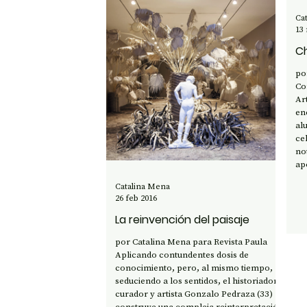
Ca
13 
Ch
por C
Co
Ar
en
al
ce
no
ap
Na
Catalina Mena
ca
26 feb 2016
co
co
La reinvención del paisaje
vi
por Catalina Mena para Revista Paula
Aplicando contundentes dosis de
conocimiento, pero, al mismo tiempo,
seduciendo a los sentidos, el historiador,
curador y artista Gonzalo Pedraza (33)
construye una compleja reinterpretación