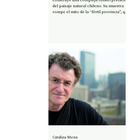
del paisaje natural chileno. Su muestra
rompe el mito de la “fértil provincia”, que
anunciaba el poema épico de Ercilla,
para demostrar que siempre hemos
luchado contra la aridez y que los verdes
jardines son voluntaristas construcciones
culturales.
Catalina Mena