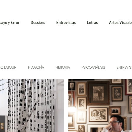
sayo y Error
Dossiers
Entrevistas
Letras
Artes Visuale
NO LATOUR
FILOSOFÍA
HISTORIA
PSICOANÁLISIS
ENTREVIS
SONIDOS
MÚSICA
JUKEBOX
TALLERES Y CURSOS
AUDIOT
ORÁCULO
AFUERISMOS
POESÍA
ENSAYO
DOSSIER NO