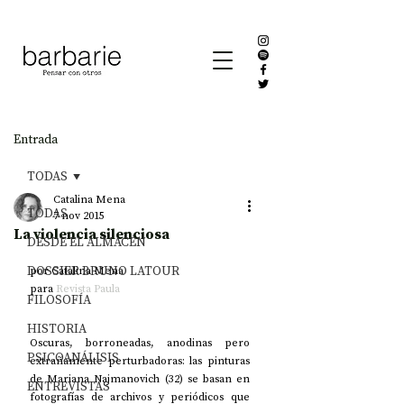
Entrada
TODAS
Catalina Mena
TODAS
7 nov 2015
La violencia silenciosa
DESDE EL ALMACÉN
DOSSIER BRUNO LATOUR
por Catalina Mena 
para 
Revista Paula
FILOSOFÍA
HISTORIA
Oscuras, borroneadas, anodinas pero 
PSICOANÁLISIS
extrañamente perturbadoras: las pinturas 
de Mariana Najmanovich (32) se basan en 
ENTREVISTAS
fotografías de archivos y periódicos que 