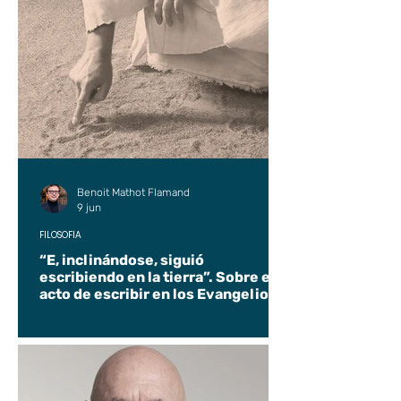
Benoit Mathot Flamand
9 jun
FILOSOFÍA
“E, inclinándose, siguió
escribiendo en la tierra”. Sobre el
acto de escribir en los Evangelios.