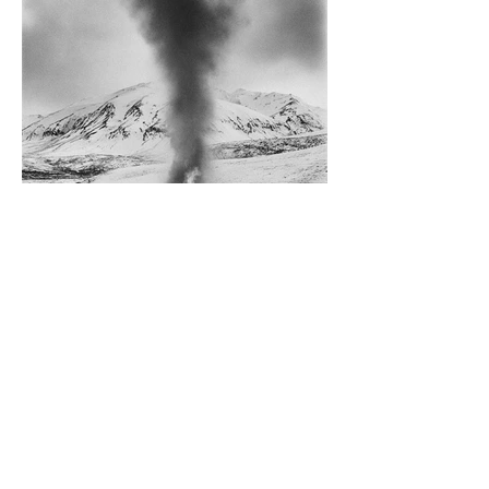
Diego Rossi
9 jun
CRÍTICA
El amante y el amado