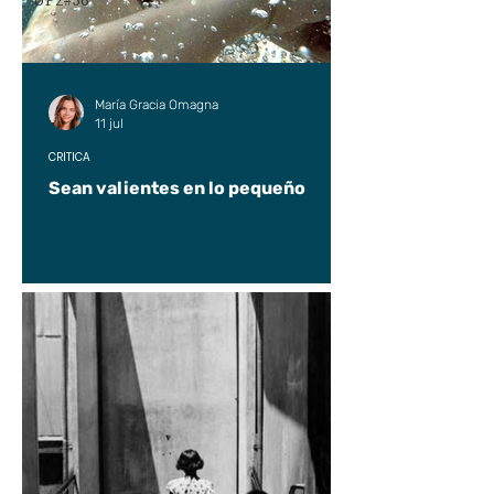
UP2#36
María Gracia Omagna
11 jul
CRÍTICA
Sean valientes en lo pequeño