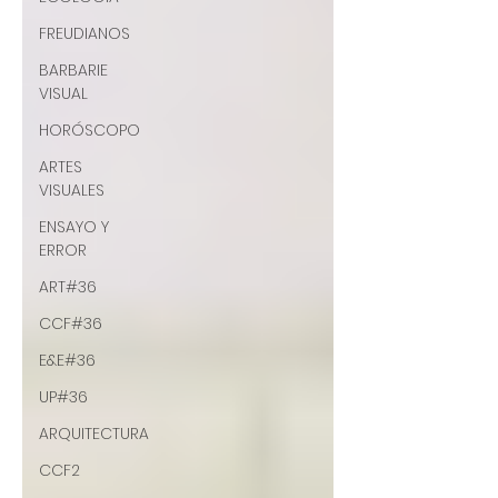
FREUDIANOS
BARBARIE
VISUAL
HORÓSCOPO
ARTES
VISUALES
ENSAYO Y
ERROR
ART#36
CCF#36
E&E#36
UP#36
ARQUITECTURA
CCF2