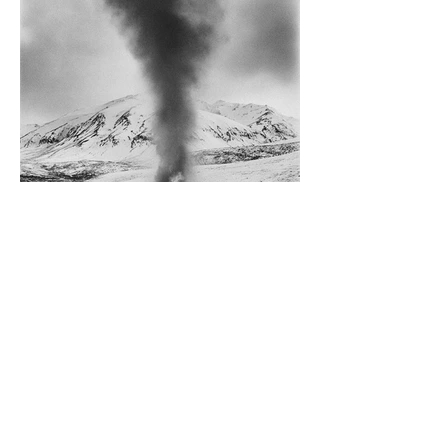
Diego Rossi
9 jun
CRÍTICA
El amante y el amado