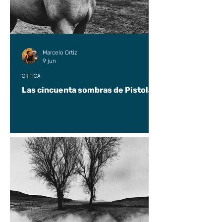
Marcelo Ortiz
9 jun
CRÍTICA
Las cincuenta sombras de Pistolas