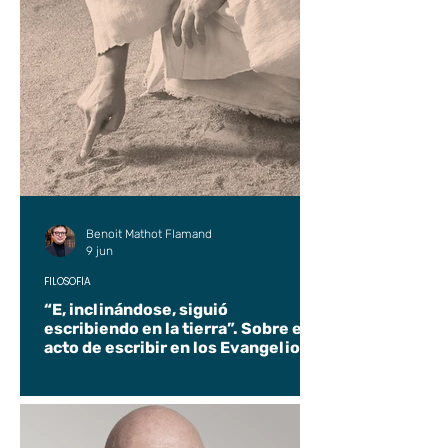
Benoit Mathot Flamand
9 jun
FILOSOFÍA
“E, inclinándose, siguió
escribiendo en la tierra”. Sobre el
acto de escribir en los Evangelios.