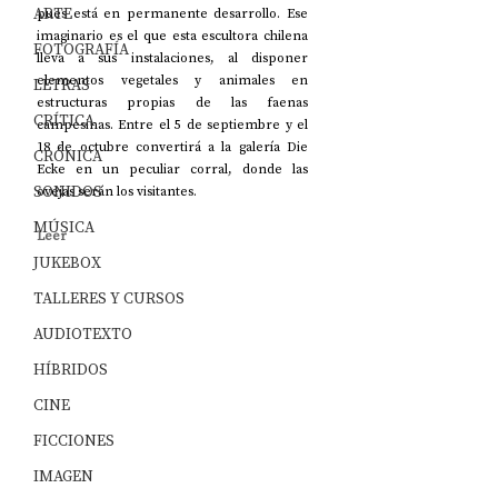
ARTE
pues está en permanente desarrollo. Ese 
imaginario es el que esta escultora chilena 
FOTOGRAFÍA
lleva a sus instalaciones, al disponer 
elementos vegetales y animales en 
LETRAS
estructuras propias de las faenas 
CRÍTICA
campesinas. Entre el 5 de septiembre y el 
18 de octubre convertirá a la galería Die 
CRÓNICA
Ecke en un peculiar corral, donde las 
SONIDOS
ovejas serán los visitantes.
MÚSICA
Leer
JUKEBOX
TALLERES Y CURSOS
AUDIOTEXTO
HÍBRIDOS
CINE
FICCIONES
IMAGEN