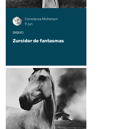
Constanza Michelson
9 jun
ENSAYO
Zurcidor de fantasmas