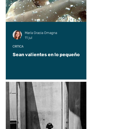
UP2#36
María Gracia Omagna
11 jul
CRÍTICA
Sean valientes en lo pequeño