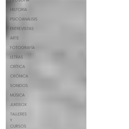
FILOSOFÍA
HISTORIA
PSICOANÁLISIS
ENTREVISTAS
ARTE
FOTOGRAFÍA
LETRAS
CRÍTICA
CRÓNICA
SONIDOS
MÚSICA
JUKEBOX
TALLERES
Y
CURSOS