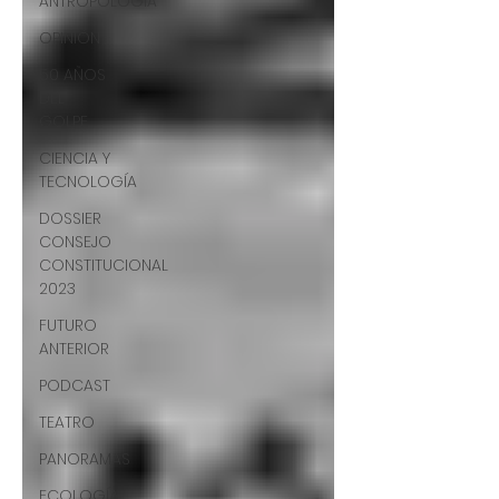
ANTROPOLOGÍA
OPINIÓN
50 AÑOS
DEL
GOLPE
CIENCIA Y
TECNOLOGÍA
DOSSIER
CONSEJO
CONSTITUCIONAL
2023
FUTURO
ANTERIOR
PODCAST
TEATRO
PANORAMAS
ECOLOGÍA