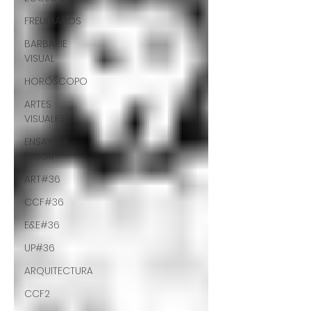
FREUDIANOS
BARBARIE
VISUAL
HORÓSCOPO
ARTES
VISUALES
ENSAYO Y
ERROR
ART#36
CCF#36
E&E#36
UP#36
ARQUITECTURA
CCF2