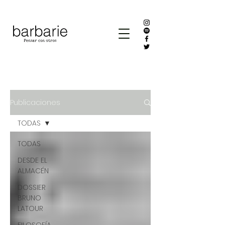
Publicaciones
TODAS
TODAS
DESDE EL
ALMACÉN
DOSSIER
BRUNO
LATOUR