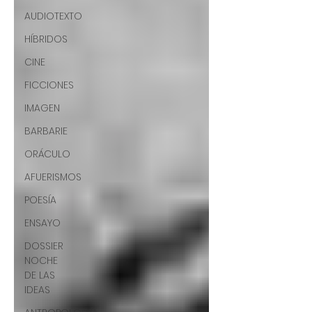
AUDIOTEXTO
HÍBRIDOS
CINE
FICCIONES
IMAGEN
BARBARIE
ORÁCULO
AFUERISMOS
POESÍA
ENSAYO
DOSSIER
NOCHE
DE LAS
IDEAS