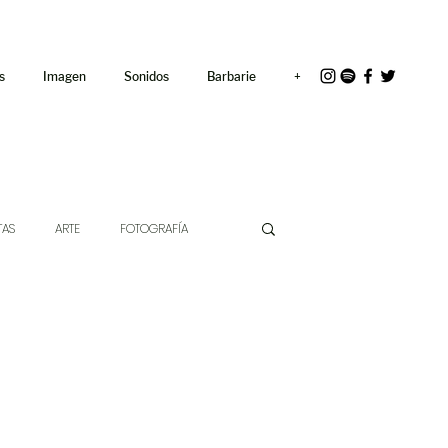
<link rel="icon"
href="/path/to/favicon.ico">
s
Imagen
Sonidos
Barbarie
+
TAS
ARTE
FOTOGRAFÍA
EXTO
HÍBRIDOS
CINE
CHE DE LAS IDEAS
ANTROPOLOGÍA