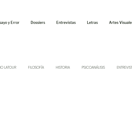
sayo y Error
Dossiers
Entrevistas
Letras
Artes Visuale
NO LATOUR
FILOSOFÍA
HISTORIA
PSICOANÁLISIS
ENTREVIS
SONIDOS
MÚSICA
JUKEBOX
TALLERES Y CURSOS
AUDIOT
ORÁCULO
AFUERISMOS
POESÍA
ENSAYO
DOSSIER NO