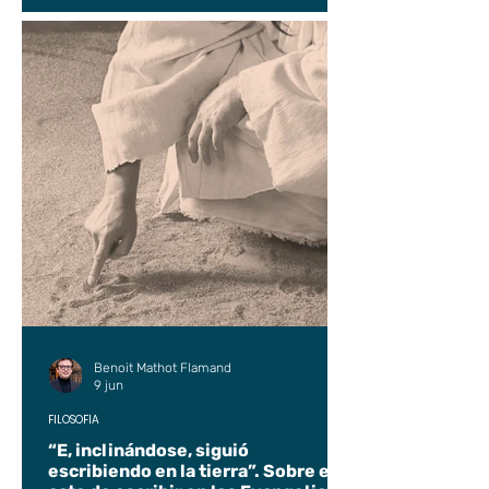
Benoit Mathot Flamand
9 jun
FILOSOFÍA
“E, inclinándose, siguió
escribiendo en la tierra”. Sobre el