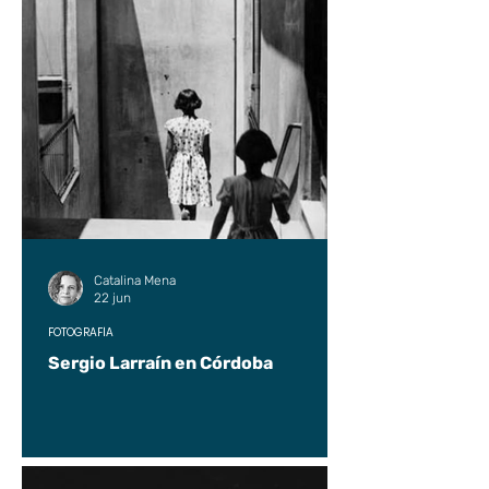
Catalina Mena
22 jun
FOTOGRAFÍA
Sergio Larraín en Córdoba