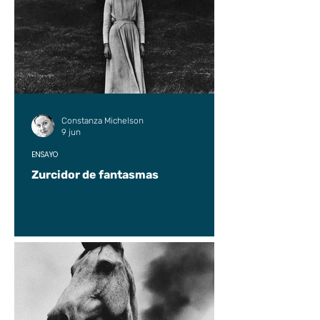
Constanza Michelson
9 jun
ENSAYO
Zurcidor de fantasmas