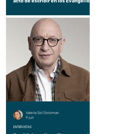
acto de escribir en los Evangelios.
Valeria Sol Groisman
9 jun
ENTREVISTAS