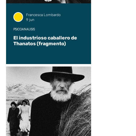
Francesca Lombardo
9 jun
PSICOANÁLISIS
El industrioso caballero de
Thanatos (fragmento)