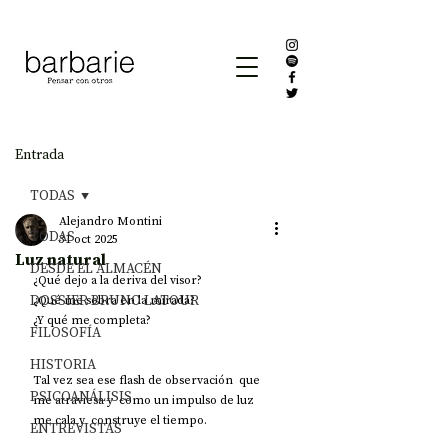
Entrada
TODAS
Alejandro Montini
TODAS
31 oct 2025
Luz natural
DESDE EL ALMACÉN
¿Qué dejo a la deriva del visor?
DOSSIER BRUNO LATOUR
¿Qué me sobra en la mirada?
¿Y qué me completa?
FILOSOFÍA
HISTORIA
Tal vez sea ese flash de observación  que 
PSICOANÁLISIS
me atraviesa y  como un impulso de luz  
me cala y  construye el tiempo.
ENTREVISTAS