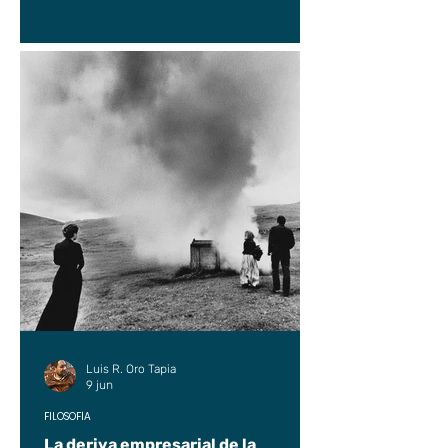
Luis R. Oro Tapia
9 jun
FILOSOFÍA
La deriva empresarial de la