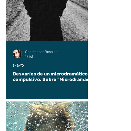
UP2#36
Christopher Rosales
17 jul
ENSAYO
Desvaríos de un microdramático
compulsivo. Sobre "Microdramas".