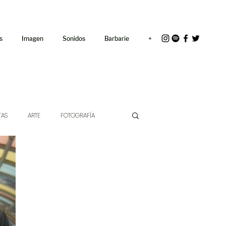
<link rel="icon"
href="/path/to/favicon.ico">
s
Imagen
Sonidos
Barbarie
+
TAS
ARTE
FOTOGRAFÍA
EXTO
HÍBRIDOS
CINE
CHE DE LAS IDEAS
ANTROPOLOGÍA