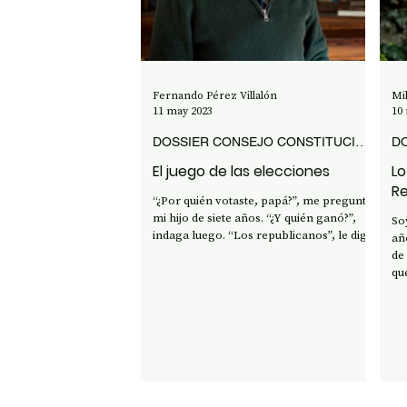
OPINIÓN
50 AÑOS DEL GOLPE
CI
Fernando Pérez Villalón
Mi
11 may 2023
10
DOSSIER CONSEJO CONSTITUCIONAL 2023
El juego de las elecciones
Lo
Re
“¿Por quién votaste, papá?”, me pregunta
es
mi hijo de siete años. “¿Y quién ganó?”,
So
indaga luego. “Los republicanos”, le digo.
añ
de
qu