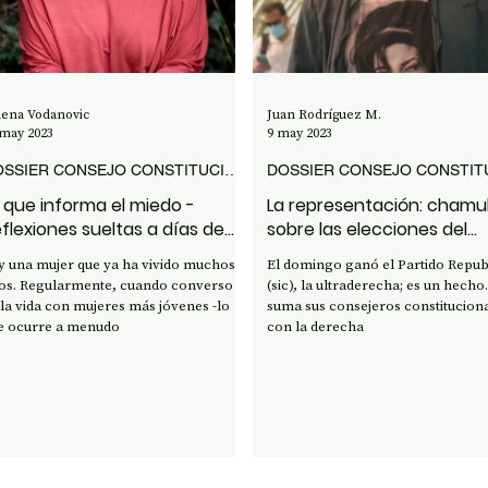
ENCIA Y TECNOLOGÍA
lena Vodanovic
Juan Rodríguez M.
 may 2023
9 may 2023
DOSSIER CONSEJO CONSTITUCIONAL 2023
 que informa el miedo -
La representación: chamul
flexiones sueltas a días de
sobre las elecciones del
ta última elección
domingo
y una mujer que ya ha vivido muchos
El domingo ganó el Partido Repub
os. Regularmente, cuando converso
(sic), la ultraderecha; es un hecho. Y s
 la vida con mujeres más jóvenes -lo
suma sus consejeros constitucion
e ocurre a menudo
con la derecha