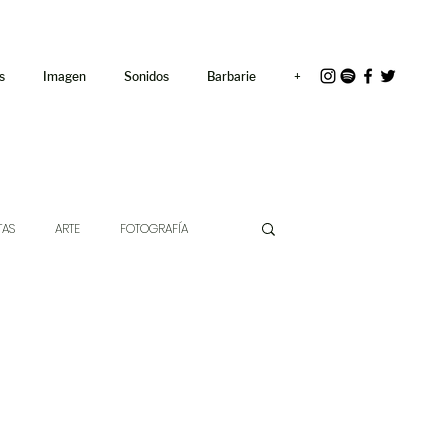
<link rel="icon"
href="/path/to/favicon.ico">
s
Imagen
Sonidos
Barbarie
+
TAS
ARTE
FOTOGRAFÍA
EXTO
HÍBRIDOS
CINE
CHE DE LAS IDEAS
ANTROPOLOGÍA