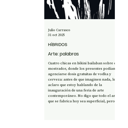
OPINIÓN
50 AÑOS DEL GOLPE
CI
Julio Carrasco
31 oct 2025
HÍBRIDOS
Arte: palabras
Cuatro chicas en bikini bailaban sobre el
mostrador, donde los presentes podían
agenciarse dosis gratuitas de vodka y
cerveza: antes de que imaginen nada, les
aclaro que estoy hablando de la
inauguración de una feria de arte
contemporáneo. No digo que todo el arte
que se fabrica hoy sea superficial, pero
dios sabe que buena parte sí lo es.