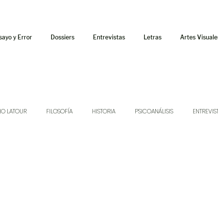
sayo y Error
Dossiers
Entrevistas
Letras
Artes Visuale
NO LATOUR
FILOSOFÍA
HISTORIA
PSICOANÁLISIS
ENTREVIS
SONIDOS
MÚSICA
JUKEBOX
TALLERES Y CURSOS
AUDIOT
ORÁCULO
AFUERISMOS
POESÍA
ENSAYO
DOSSIER NO