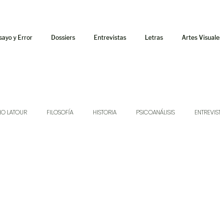
sayo y Error
Dossiers
Entrevistas
Letras
Artes Visuale
NO LATOUR
FILOSOFÍA
HISTORIA
PSICOANÁLISIS
ENTREVIS
SONIDOS
MÚSICA
JUKEBOX
TALLERES Y CURSOS
AUDIOT
ORÁCULO
AFUERISMOS
POESÍA
ENSAYO
DOSSIER NO