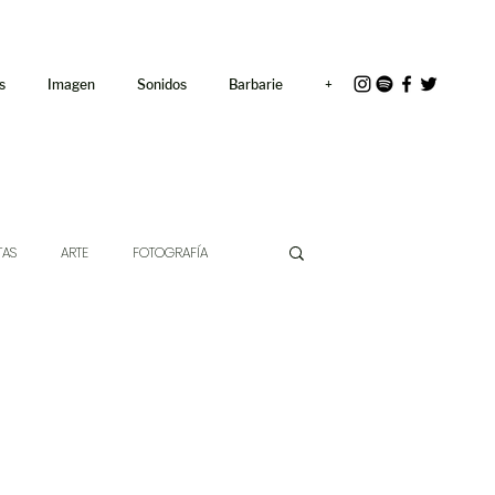
<link rel="icon"
href="/path/to/favicon.ico">
s
Imagen
Sonidos
Barbarie
+
TAS
ARTE
FOTOGRAFÍA
EXTO
HÍBRIDOS
CINE
CHE DE LAS IDEAS
ANTROPOLOGÍA