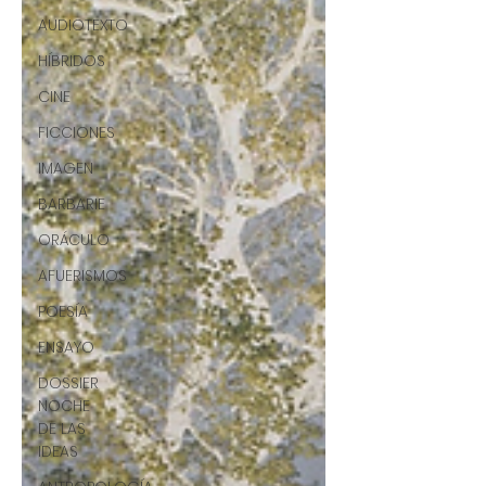
AUDIOTEXTO
HÍBRIDOS
CINE
FICCIONES
IMAGEN
BARBARIE
ORÁCULO
AFUERISMOS
POESÍA
ENSAYO
DOSSIER
NOCHE
DE LAS
IDEAS