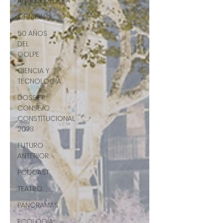
ANTROPOLOGÍA
OPINIÓN
50 AÑOS
DEL
GOLPE
CIENCIA Y
TECNOLOGÍA
DOSSIER
CONSEJO
CONSTITUCIONAL
2023
FUTURO
ANTERIOR
PODCAST
TEATRO
PANORAMAS
ECOLOGÍA