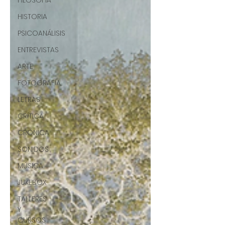
FILOSOFÍA
HISTORIA
PSICOANÁLISIS
ENTREVISTAS
ARTE
FOTOGRAFÍA
LETRAS
CRÍTICA
CRÓNICA
SONIDOS
MÚSICA
JUKEBOX
TALLERES
Y
CURSOS