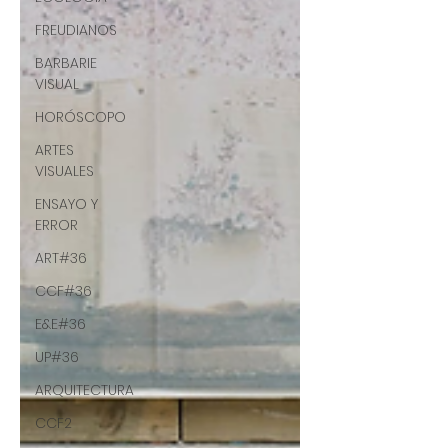
FREUDIANOS
BARBARIE
VISUAL
HORÓSCOPO
ARTES
VISUALES
ENSAYO Y
ERROR
ART#36
CCF#36
E&E#36
UP#36
ARQUITECTURA
CCF2