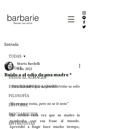
Entrada
TODAS
Marta Bardelli
TODAS
6 dic 2022
Ruido o el odio de una madre *
DESDE EL ALMACÉN
DOSSIER BRUNO LATOUR
Para la madre que no puede olvidar su odio
FILOSOFÍA
“Es un poco tonta, pero no se le nota”
HISTORIA
PSICOANÁLISIS
Ella notaba cada vez que su madre la 
nombraba con esa frase al mundo. 
ENTREVISTAS
Aprendió a fingir hace mucho tiempo, 