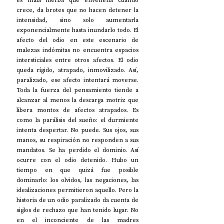
es mala hierba que envenena cuando 
crece, da brotes que no hacen detener la 
intensidad, sino solo aumentarla 
exponencialmente hasta inundarlo todo. El 
afecto del odio en este escenario de 
malezas indómitas no encuentra espacios 
intersticiales entre otros afectos. El odio 
queda rígido, atrapado, inmovilizado. Así, 
paralizado, ese afecto intentará moverse. 
Toda la fuerza del pensamiento tiende a 
alcanzar al menos la descarga motriz que 
libera montos de afectos atrapados. Es 
como la parálisis del sueño: el durmiente 
intenta despertar. No puede. Sus ojos, sus 
manos, su respiración no responden a sus 
mandatos. Se ha perdido el dominio. Así 
ocurre con el odio detenido. Hubo un 
tiempo en que quizá fue posible 
dominarlo: los olvidos, las negaciones, las 
idealizaciones permitieron aquello. Pero la 
historia de un odio paralizado da cuenta de 
siglos de rechazo que han tenido lugar. No 
en el inconciente de las madres 