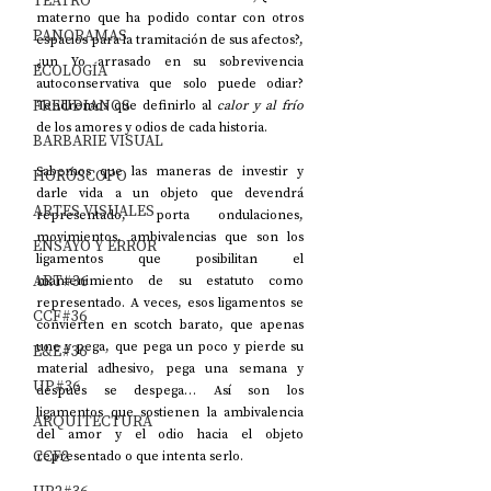
TEATRO
materno que ha podido contar con otros 
PANORAMAS
espacios para la tramitación de sus afectos?, 
¿un Yo arrasado en su sobrevivencia 
ECOLOGÍA
autoconservativa que solo puede odiar? 
FREUDIANOS
Tendremos que definirlo al 
calor y al frío 
de los amores y odios de cada historia. 
BARBARIE VISUAL
Sabemos que las maneras de investir y 
HORÓSCOPO
darle vida a un objeto que devendrá 
ARTES VISUALES
representado, porta ondulaciones, 
movimientos, ambivalencias que son los 
ENSAYO Y ERROR
ligamentos que posibilitan el 
ART#36
mantenimiento de su estatuto como 
representado. A veces, esos ligamentos se 
CCF#36
convierten en scotch barato, que apenas 
une y pega, que pega un poco y pierde su 
E&E#36
material adhesivo, pega una semana y 
UP#36
después se despega… Así son los 
ligamentos que sostienen la ambivalencia 
ARQUITECTURA
del amor y el odio hacia el objeto 
CCF2
representado o que intenta serlo.