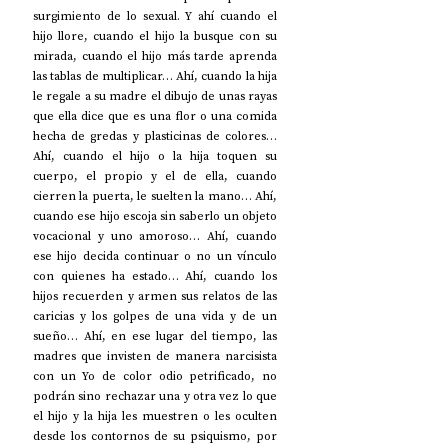
surgimiento de lo sexual. Y ahí cuando el 
hijo llore, cuando el hijo la busque con su 
mirada, cuando el hijo más tarde aprenda 
las tablas de multiplicar… Ahí, cuando la hija 
le regale a su madre el dibujo de unas rayas 
que ella dice que es una flor o una comida 
hecha de gredas y plasticinas de colores… 
Ahí, cuando el hijo o la hija toquen su 
cuerpo, el propio y el de ella, cuando 
cierren la puerta, le suelten la mano… Ahí, 
cuando ese hijo escoja sin saberlo un objeto 
vocacional y uno amoroso… Ahí, cuando 
ese hijo decida continuar o no un vínculo 
con quienes ha estado… Ahí, cuando los 
hijos recuerden y armen sus relatos de las 
caricias y los golpes de una vida y de un 
sueño… Ahí, en ese lugar del tiempo, las 
madres que invisten de manera narcisista 
con un Yo de color odio petrificado, no 
podrán sino rechazar una y otra vez lo que 
el hijo y la hija les muestren o les oculten 
desde los contornos de su psiquismo, por 