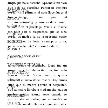
ARTE
fingió que no la escuchó. Aprendió tan bien 
que dejó de escuchar. Pensaron que era 
FOTOGRAFÍA
sorda, visitó primero al neurólogo, luego al 
fonoaudiólogo, pasó por el 
LETRAS
otorrinolaringólogo y como es de suponer, 
CRÍTICA
terminó en el psicólogo. Veía a su madre 
tan feliz con el diagnóstico que se hizo 
CRÓNICA
sorda. La madre ya no la presentó como 
SONIDOS
tonta. En vez de decir “es un poco tonta, 
pero no se le nota”, comenzó a decir: 
MÚSICA
“Es sorda, por eso es así”
JUKEBOX
TALLERES Y CURSOS
Al comienzo la escuchaba, luego fue un 
susurro y, al final de los tiempos, fue ruido 
AUDIOTEXTO
blanco. Olvidó. Olvidó que no quería 
HÍBRIDOS
escuchar el audio de su madre. Así, nunca 
supo que su madre lloraba al despertar, 
CINE
que su madre lloraba a medianoche, que su 
madre gritaba aliento seco cuando se 
FICCIONES
aproximaba su padre, que su madre se 
IMAGEN
deprimió cuando ella nació, que su madre 