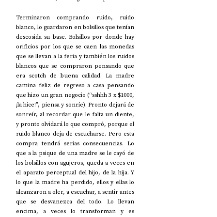
Terminaron comprando ruido, ruido 
blanco, lo guardaron en bolsillos que tenían 
descosida su base. Bolsillos por donde hay 
orificios por los que se caen las monedas 
que se llevan a la feria y también los ruidos 
blancos que se compraron pensando que 
era scotch de buena calidad. La madre 
camina feliz de regreso a casa pensando 
que hizo un gran negocio (“sshhh 3 x $1000, 
¡la hice!”, piensa y sonríe). Pronto dejará de 
sonreír, al recordar que le falta un diente, 
y pronto olvidará lo que compró, porque el 
ruido blanco deja de escucharse. Pero esta 
compra tendrá serias consecuencias. Lo 
que a la psique de una madre se le cayó de 
los bolsillos con agujeros, queda a veces en 
el aparato perceptual del hijo, de la hija. Y 
lo que la madre ha perdido, ellos y ellas lo 
alcanzaron a oler, a escuchar, a sentir antes 
que se desvanezca del todo. Lo llevan 
encima, a veces lo transforman y es 