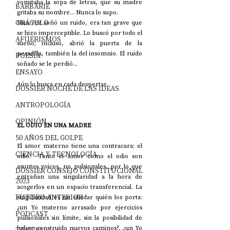
vomitaba la sopa de letras, que su madre 
BARBARIE
gritaba su nombre... Nunca lo supo. 
ORÁCULO
Una vez soñó un ruido, era tan grave que 
se hizo imperceptible. Lo buscó por todo el 
AFUERISMOS
sueño; incluso, abrió la puerta de la 
pesadilla, también la del insomnio. El ruido 
POESÍA
soñado se le perdió... 
ENSAYO
Aún lo busca en cada despertar.
DOSSIER NOCHE DE LAS IDEAS
ANTROPOLOGÍA
OPINIÓN
EL ODIO EN UNA MADRE
50 AÑOS DEL GOLPE
El amor materno tiene una contracara: el 
CIENCIA Y TECNOLOGÍA
odio.  Tanto el amor como el odio son 
asuntos yoicos, no pulsionales, por lo que 
DOSSIER CONSEJO CONSTITUCIONAL
entrañan una singularidad a la hora de 
2023
acogerlos en un espacio transferencial. La 
FUTURO ANTERIOR
singularidad es no olvidar quién los porta: 
¿un Yo materno arrasado por ejercicios 
PODCAST
pulsionales sin límite, sin la posibilidad de 
haber construido nuevos caminos?, ¿un Yo 