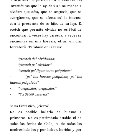
la neurosis que posibilita ese ondular de las 
investiduras que le ayudan a una madre a 
olvidar: que odia, que se angustia, que se 
avergüenza, que se afecta así de intenso 
con la presencia de su hijo, de su hija. El 
scotch que permite olvidar no es fácil de 
encontrar, a veces hay carestía, a veces se 
encuentra en una librería, otras, en una 
ferretería. También en la feria:
-        
“¡scotch del olvidoooo! 
-        
“¡scotch pa` olvidar!” 
-        
“scotch pa’ ligamentos psíquicos”
-        
“pa’ los huesos psíquicos, pa’ los 
huesos psíquicos”
-        
“¡originales, originales!”
-        
“3 x $1000 caserita”
Sería fantástico, ¿cierto?
No es posible hallarlo de buenas a 
primeras. No es patrimonio estable ni de 
todas las ferias de Chile, ni de todas las 
madres habidas y por haber, heridas y por 